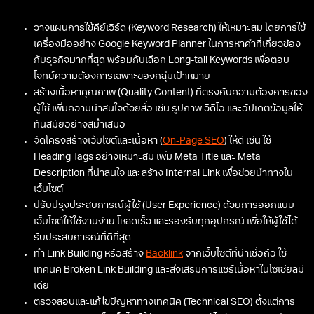
วางแผนการใช้คีย์เวิร์ด (Keyword Research) ให้เหมาะสม โดยการใช้
เครื่องมืออย่าง Google Keyword Planner ในการหาคำที่เกี่ยวข้อง
กับธุรกิจมากที่สุด พร้อมกับเลือก Long-tail Keywords เพื่อตอบ
โจทย์ความต้องการเฉพาะของกลุ่มเป้าหมาย
สร้างเนื้อหาคุณภาพ (Quality Content) ที่ตรงกับความต้องการของ
ผู้ใช้ เพิ่มความน่าสนใจด้วยสื่อ เช่น รูปภาพ วิดีโอ และอัปเดตข้อมูลให้
ทันสมัยอย่างสม่ำเสมอ
จัดโครงสร้างเว็บไซต์และเนื้อหา (
On-Page SEO
) ให้ดี เช่น ใช้
Heading Tags อย่างเหมาะสม เพิ่ม Meta Title และ Meta
Description ที่น่าสนใจ และสร้าง Internal Link เพื่อช่วยนำทางใน
เว็บไซต์
ปรับปรุงประสบการณ์ผู้ใช้ (User Experience) ด้วยการออกแบบ
เว็บไซต์ให้ใช้งานง่าย โหลดเร็ว และรองรับทุกอุปกรณ์ เพื่อให้ผู้ใช้ได้
รับประสบการณ์ที่ดีที่สุด
ทำ Link Building หรือสร้าง
Backlink
จากเว็บไซต์ที่น่าเชื่อถือ ใช้
เทคนิค Broken Link Building และส่งเสริมการแชร์เนื้อหาในโซเชียลมี
เดีย
ตรวจสอบและแก้ไขปัญหาทางเทคนิค (Technical SEO) ตั้งแต่การ