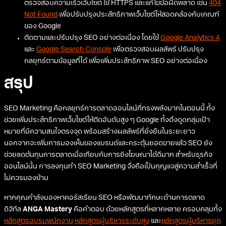
ตรวจสอบความเร็วเว็บไซต์ ใช้ HTTPS และแก้ไขข้อผิดพลาด เช่น
404
Not Found
เพื่อปรับปรุงประสิทธิภาพเว็บไซต์ให้สอดคล้องกับเกณฑ์
ของ Google
ติดตามและปรับปรุง SEO อย่างต่อเนื่อง โดยใช้
Google Analytics 4
และ
Google Search Console
เพื่อตรวจสอบผลลัพธ์ ปรับปรุง
กลยุทธ์ตามข้อมูลที่ได้ เพื่อเพิ่มประสิทธิภาพ SEO อย่างต่อเนื่อง
สรุป
SEO Marketing คือกลยุทธ์การตลาดออนไลน์ที่ทรงพลังมากในตอนนี้ ทั้ง
ช่วยเพิ่มประสิทธิภาพเว็บไซต์ให้ติดอันดับสูง ๆ Google ทั้งดึงดูดกลุ่มเป้า
หมายที่มีความสนใจตรงจุด พร้อมสร้างผลลัพธ์ที่ยั่งยืนในระยะยาว
นอกจากจะเพิ่มการมองเห็นของแบรนด์และกระตุ้นยอดขายแล้ว SEO ยัง
ช่วยลดต้นทุนการตลาดเมื่อเทียบกับการยิงโฆษณาได้ดีมาก สำหรับธุรกิจ
ออนไลน์นั้น การลงทุนทำ SEO Marketing จึงถือเป็นกุญแจสู่ความสำเร็จที่
ไม่ควรมองข้าม
หากคุณกำลังมองหาคอร์สเรียน SEO หรือพัฒนาทักษะด้านการตลาด
ดิจิทัล
ANGA Mastery
คือคำตอบ ด้วยหลักสูตรที่หลากหลาย ครอบคลุมทั้ง
หลักสูตรอบรมพนักงาน
หลักสูตรผู้บริหารระดับสูง
และ
หลักสูตรผู้บริหารยุค