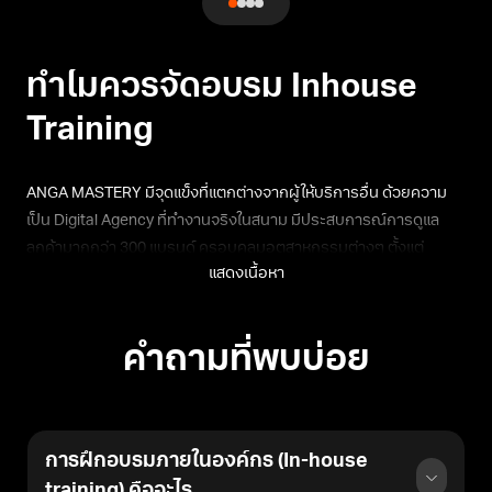
ทำไมควรจัดอบรม Inhouse
Training
ANGA MASTERY มีจุดแข็งที่แตกต่างจากผู้ให้บริการอื่น ด้วยความ
เป็น Digital Agency ที่ทำงานจริงในสนาม มีประสบการณ์การดูแล
ลูกค้ามากกว่า 300 แบรนด์ ครอบคลุมอุตสาหกรรมต่างๆ ตั้งแต่
แสดงเนื้อหา
ธนาคาร คลินิก โรงแรม ยานยนต์ ไปจนถึงสตาร์ทอัพ ทีมผู้สอนเป็นผู้
เชี่ยวชาญด้าน Performance Marketing ที่ใช้
เครื่องมือ SEO
และ
Performance Marketing Tools ในการทำงานจริงทุกวัน ทำให้
คำถามที่พบบ่อย
สามารถถ่ายทอดประสบการณ์และแก้ไขปัญหาได้ตรงจุด การได้รับ
รางวัลระดับสากลอย่าง Search Engine Land Awards 2022 และ
The Drum Awards 2022 เป็นเครื่องยืนยันถึงความเป็นเลิศในการให้
บริการ และการที่ผู้บริหารอย่าง K. GAIN ได้รับการยกย่องเป็น
การฝึกอบรมภายในองค์กร (In-house
Shortlisted top 10 CEO จาก CEO Insights Asia Magazine
training) คืออะไร