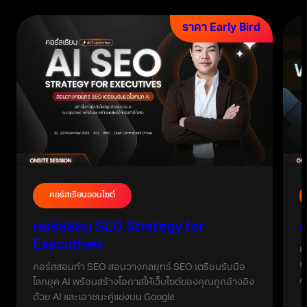
ราคา Early Bird
คอร์สเรียนออนไซต์
คอร์สสอน SEO Strategy for
ค
Executives
เ
เ
คอร์สสอนทำ SEO สอนวางกลยุทธ์ SEO เตรียมรับมือ
A
โลกยุค AI พร้อมสร้างโอกาสให้เว็บไซต์ของคุณถูกอ้างอิง
ด้วย AI และเอาชนะคู่แข่งบน Google