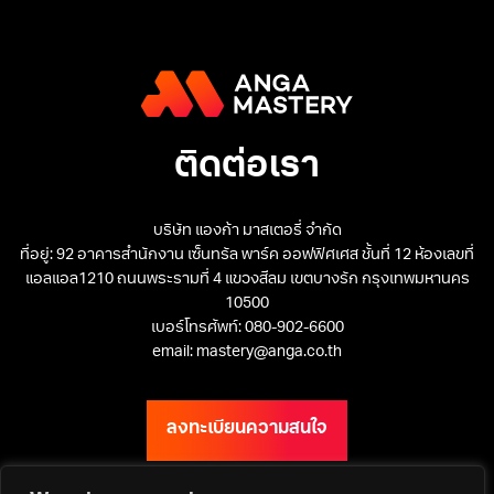
วัดผลและปรับปรุงแคมเปญทำได้รวดเร็วขึ้น
ก่อนเริ่มมองหาการจัดอบรม
สัมมนา ควรเริ่มอย่างไร
ติดต่อเรา
การเตรียมการก่อนจัดอบรมสัมมนาเป็นขั้นตอนสำคัญที่จะส่งผลต่อ
ความสำเร็จของโครงการ เริ่มจากการทำ Training Need
Assessment เพื่อประเมินระดับความรู้ปัจจุบันของทีมและช่องว่างที่
บริษัท แองก้า มาสเตอรี่ จำกัด
ต้องการพัฒนา กำหนดวัตถุประสงค์ที่ชัดเจนและวัดผลได้ เช่น เพิ่ม
ที่อยู่: 92 อาคารสำนักงาน เซ็นทรัล พาร์ค ออฟฟิศเศส ชั้นที่ 12 ห้องเลขที่
ทราฟฟิกเว็บไซต์ 30% ใน 6 เดือน หรือปรับปรุง Conversion Rate
แอลแอล1210 ถนนพระรามที่ 4 แขวงสีลม เขตบางรัก กรุงเทพมหานคร
จาก Google Ads 15% ภายใน 3 เดือน เป็นต้น เลือกรูปแบบการอบรม
10500
ที่เหมาะสมกับลักษณะของทีมและธุรกิจ พิจารณาปัจจัยต่างๆ เช่น
เบอร์โทรศัพท์: 080-902-6600
email: mastery@anga.co.th
จำนวนผู้เข้าร่วม งบประมาณ เวลาที่มี และระดับความรู้พื้นฐานของผู้
เรียน ประสานงานกับผู้ให้บริการอย่าง ANGA MASTERY เพื่อปรึกษา
หาแนวทางที่เหมาะสมที่สุด โดยทีมงานจะช่วยวิเคราะห์ความต้องการ
ลงทะเบียนความสนใจ
และเสนอแนะโครงการที่ตอบโจทย์
หลักสูตรอบรมภายในองค์กร