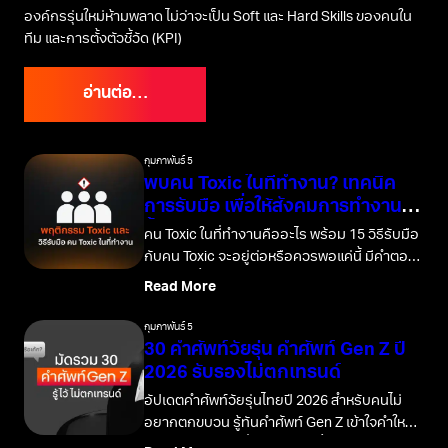
องค์กรรุ่นใหม่ห้ามพลาด ไม่ว่าจะเป็น Soft และ Hard Skills ของคนใน
ทีม และการตั้งตัวชี้วัด (KPI)
อ่านต่อ…
กุมภาพันธ์ 5
พบคน Toxic ในที่ทำงาน? เทคนิค
การรับมือ เพื่อให้สังคมการทำงานดี
ขึ้น
คน Toxic ในที่ทำงานคืออะไร พร้อม 15 วิธีรับมือ
กับคน Toxic จะอยู่ต่อหรือควรพอแค่นี้ มีคำตอบ
รวมให้ในนี้
Read More
กุมภาพันธ์ 5
30 คำศัพท์วัยรุ่น คำศัพท์ Gen Z ปี
2026 รับรองไม่ตกเทรนด์
อัปเดตคำศัพท์วัยรุ่นไทยปี 2026 สำหรับคนไม่
อยากตกขบวน รู้ทันคำศัพท์ Gen Z เข้าใจคำใหม่
คำฮิต คำไวรัล ใช้สื่อสารได้จริงทั้งออนไลน์และ