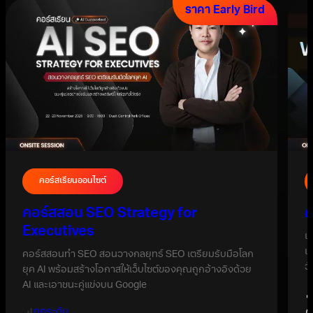
ราคา Early Bird
คอร์สเรียนออนไซต์
คอร์สสอน SEO Strategy for
ค
Executives
เ
เ
คอร์สสอนทำ SEO สอนวางกลยุทธ์ SEO เตรียมรับมือโลก
ว
ยุค AI พร้อมสร้างโอกาสให้เว็บไซต์ของคุณถูกอ้างอิงด้วย
AI และเอาชนะคู่แข่งบน Google
ทุกระดับ