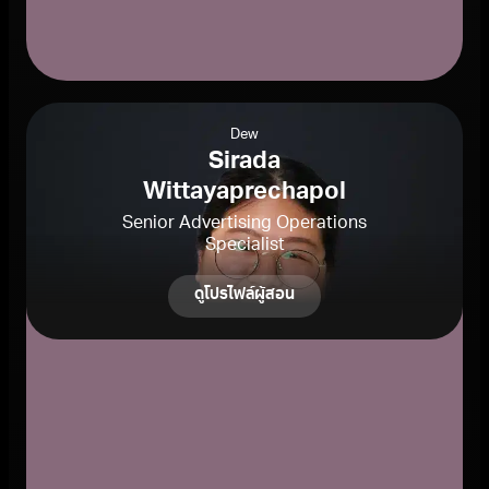
Dew
Sirada
Wittayaprechapol
Senior Advertising Operations
Specialist
ดูโปรไฟล์ผู้สอน