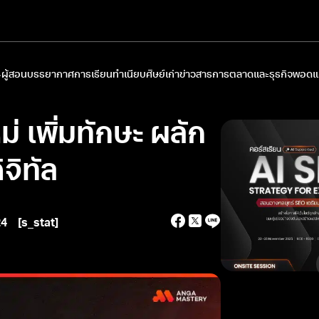
ผู้สอน
บรรยากาศการเรียน
ทำเนียบศิษย์เก่า
ข่าวสารการตลาดและธุรกิจ
พอดแค
ม่ เพิ่มทักษะ ผลัก
จิทัล
24
[s_stat]