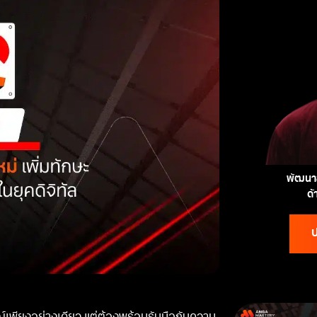
พัฒนาส
ด
ป