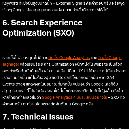
Keyword ที่แข่งขันสูงขนาดนี้ ? – External Signals คือคำตอบครับ หรือพูด
ง่ายๆ Google จับสัญญาณความดัง ความน่าเชื่อถือของ AIS ได้
6. Search Experience
Optimization (SXO)
หากเว็บไซต์ของคุณได้มีการ
ติดตั้ง Google Analytics
และ
ติดตั้ง Google
Tagnager
แล้วเรียบร้อย การ Optmization หน้าๆนึงใน website เป็นสิ่งที่
ควรทำเพื่ออันดับที่สูงขึ้น เช่น การปรับเปลี่ยน UX UI ให้ user อยู่กับหน้าของ
เรานานมากขึ้น แก้ไขสีของปุ่ม add to cart ให้น่ากดมากขึ้น หาก GA4
Events ต่างๆ แสดงผลในปริมาณที่มากขึ้น แน่นอนว่า Google เองก็จับ
สัญญาณเหล่านี้ได้เช่นกัน ส่งผลให้เว็บไซต์ของเราติดอันดับได้สูงขึ้น ดังนั้น
หากใครที่กำลังสงสัยว่า
Google Analytics 4 มีประโยชน์อย่างไร
– SXO คือ
คำตอบครับ จะส่งผลโดยตรงต่ออันดับบน Google ครับ
7. Technical Issues