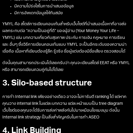
มีความโปร่งใสในการนำเสนอข้อมูล
มีการอัพเดทข้อมูลให้ทันสมัย
YMYL คือ สไตล์การเขียนคอนเท้นสำหรับเว็บไซต์ที่นำเสนอเนื้อหาที่อาจส่ง
ผลกระทบต่อ “ความเป็นอยู่ที่ดี” ของผู้อ่าน (Your Money Your Life –
YMYL) เช่น บทความเกี่ยวกับสุขภาพ ประกัน การเงิน กฎหมาย การเรียน
และ อื่นๆ ซึ่งวิธีการเขียนคอนเท้นแบบ YMYL จะเป็นอีกระดับของความน่า
เชื่อถือ เนื้อหาที่เขียนต้องรู้ลึก รู้จริง ชื่อผู้แต่งต้องมีชื่อเสียง ตรวจสอบได้
ดังนั้นคุณสามารถประเมินได้เลยครับว่า คุณจะเขียนสไตล์ EEAT หรือ YMYL
หรือ สามารถเขียนควบคู่กันไปได้เลย
3. Silo-based structure
การทำ Internal link เพียงอย่างเดียว อาจจะไม่การันตี ranking ได้ แต่หาก
คุณวาง internal link ในแต่ละบทความ แต่ละหน้าแบบเป็น tree diagram
เว็บไซต์ของคุณจะได้รับการส่งค่าพลังกันไปมาเหมือนใยแมงมุม ดังนั้น
Internal link strategy เป็นสิ่งสำคัญครับในการทำ ASEO
4. Link Building