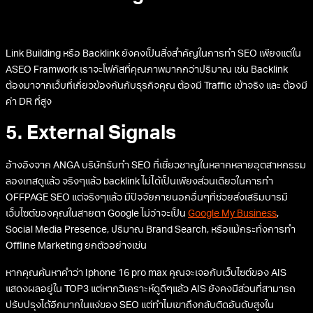
Link Building หรือ Backlink ยังคงเป็นสิ่งสำคัญในการทำ SEO เพียงแต่ใน
ASEO Framwork เราจะโฟกัสที่คุณภาพมากกว่าปริมาณ เช่น Backlink
ต้องมาจากเว็บที่เกี่ยวข้องกันกับธุรกิจคุณ ต้องมี Traffic เข้าจริง และ ต้องมี
ค่า DR ที่สูง
5. External Signals
อ้างอิงจาก ANGA บริษัทรับทำ SEO ที่เชี่ยวชาญในหลากหลายอุตสาหกรรม
ลองเทสดูแล้ว จริงๆแล้ว backlink ไม่ได้เป็นเพียงส่วนเดียวในการทำ
OFFPAGE SEO แต่จริงๆแล้ว มีปัจจัยภายนอกอื่นๆที่ช่วยส่งเสริมบารมี
เว็บไซต์ของคุณในสายตา Google ไม่ว่าจะเป็น
Google My Business
,
Social Media Presence, ปริมาณ Brand Search, หรือแม้กระทั่งการทำ
Offline Marketing ยกตัวอย่างเช่น
หากคุณค้นหาคำว่า Iphone 16 pro max คุณจะเจอกับเว็บไซต์ของ AIS
แสดงผลอยู่ใน TOP3 แต่หากวิเคราะห์ดูดีๆแล้ว AIS ยังคงมีส่วนที่สามารถ
ปรับปรุงได้อีกมากในแง่ของ SEO แต่ทำไมเขาถึงกลับติดอันดับสูงใน