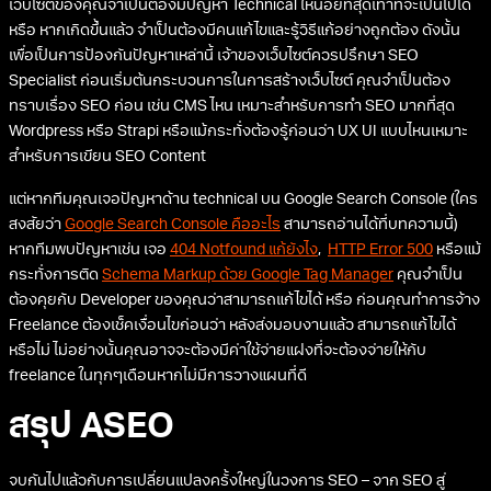
เว็บไซต์ของคุณจำเป็นต้องมีปัญหา Technical ให้น้อยที่สุดเท่าที่จะเป็นไปได้
หรือ หากเกิดขึ้นแล้ว จำเป็นต้องมีคนแก้ไขและรู้วิธีแก้อย่างถูกต้อง ดังนั้น
เพื่อเป็นการป้องกันปัญหาเหล่านี้ เจ้าของเว็บไซต์ควรปรึกษา SEO
Specialist ก่อนเริ่มต้นกระบวนการในการสร้างเว็บไซต์ คุณจำเป็นต้อง
ทราบเรื่อง SEO ก่อน เช่น CMS ไหน เหมาะสำหรับการทำ SEO มากที่สุด
Wordpress หรือ Strapi หรือแม้กระทั่งต้องรู้ก่อนว่า UX UI แบบไหนเหมาะ
สำหรับการเขียน SEO Content
แต่หากทีมคุณเจอปัญหาด้าน technical บน Google Search Console (ใคร
สงสัยว่า
Google Search Console คืออะไร
สามารถอ่านได้ที่บทความนี้)
หากทีมพบปัญหาเช่น เจอ
404 Notfound แก้ยังไง
,
HTTP Error 500
หรือแม้
กระทั่งการติด
Schema Markup ด้วย Google Tag Manager
คุณจำเป็น
ต้องคุยกับ Developer ของคุณว่าสามารถแก้ไขได้ หรือ ก่อนคุณทำการจ้าง
Freelance ต้องเช็คเงื่อนไขก่อนว่า หลังส่งมอบงานแล้ว สามารถแก้ไขได้
หรือไม่ ไม่อย่างนั้นคุณอาจจะต้องมีค่าใช้จ่ายแฝงที่จะต้องจ่ายให้กับ
freelance ในทุกๆเดือนหากไม่มีการวางแผนที่ดี
สรุป ASEO
จบกันไปแล้วกับการเปลี่ยนแปลงครั้งใหญ่ในวงการ SEO – จาก SEO สู่