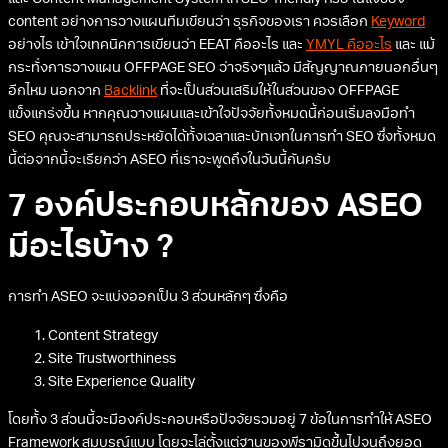
และ Content Management System ให้ SEO-friendly หรือ ในแง่ของ
content อย่างการวางแผนทีมเขียนว่า ธุรกิจของเรา ควรเลือก
Keyword
อย่างไร เข้าใจเทคนิคการเขียนว่า EEAT คืออะไร และ
YMYL คืออะไร
และ แม้
กระทั่งการวางแผน OFFPAGE SEO ว่าจริงๆแล้ว มีสัญญาณภายนอกอื่นๆ
อีกไหม นอกจาก
Backlink
ที่จะเป็นส่วนเสริมให้ในส่วนของ OFFPAGE
แข็งแกร่งขึ้น หากคุณวางแผนและเข้าใจปัจจัยทั้งหมดนี้ก่อนเริ่มลงมือทำ
SEO คุณจะสามารถประหยัดได้ทั้งเวลาและบัทเจทในการทำ SEO ซึ่งทั้งหมด
นี้ต่อจากนี้จะเรียกว่า ASEO ที่เราจะพูดถึงในวันนี้กันครับ
7 องค์ประกอบหลักของ ASEO
มีอะไรบ้าง ?
การทำ ASEO จะแบ่งออกเป็น 3 ส่วนหลักๆ ซึ่งคือ
Content Strategy
Site Trustworthiness
Site Experience Quality
โดยทั้ง 3 ส่วนนี้จะมีองค์ประกอบหรือปัจจัยรวมอยู่ 7 ข้อในการทำให้ ASEO
Framework สมบูรณ์แบบ โดยจะไล่ตั้งแต่ฐานของพีรามิดขึ้นไปจนถึงยอด