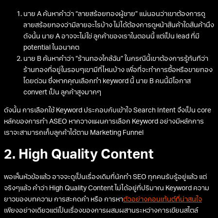
นาย A ค้นหาคำว่า “ลายสร้อยทองผู้ชาย” แน่นอนว่าเขาต้องการดู
ลายสร้อยทองว่ามีลายอะไรบ้าง ไม่ได้ต้องการดูหน้าสินค้าใดสินค้านึง
ดังนั้น นาย A อาจจะไม่ใช่ ลูกค้าของเราในตอนนี้ แต่เป็น lead ที่มี
potential ในอนาคต
นาย B ค้นหาคำว่า “ร้านทองใกล้ฉัน” ในกรณีนี้เขาต้องการรู้ทันทีว่า
ร้านทองที่อยู่ในรอบๆเขามีที่ไหนบ้าง เพื่อที่จะทำการซื้อหรือขายทอง
โดยด่วน ซึ่งหากคุณเลือกทำ keyword นี้ นาย B คนนี้มีโอกาส
convert เป็น ลูกค้าสูงมากๆ
ดังนั้น การเลือกใช้ Keyword ประกอบกับเข้าใจ Search Intent จึงเป็น core
หลักของการทำ ASEO หากวางแผนการเลือก Keyword อย่างมีหลักการ
เราจะสามารถเก็บลูกค้าได้ตาม Marketing Funnel
2. High Quality Content
พอเห็นหัวข้อแล้ว อาจจะดูเป็นเรื่องเดิมที่นักทำ SEO ทุกคนรับรู้อยู่แล้ว แต่
จริงๆแล้ว คำว่า High Quality Content ไม่ได้อยู่ที่ปริมาณ Keyword ความ
ยาวของบทความ การสะกดคำ หรือ การหา
ตัวอย่างคอนเท้นต์ที่น่าสนใจ
เพียงอย่างเดียวแต่เป็นเรื่องของการผสมผสานระหว่างการเขียนสไตล์