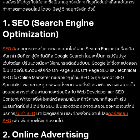
ผลลัพธ์ให้แก่ธุรกิจได้มาก ซึ่งเป็นกลยุทธ์หลัก ๆ ที่ธุรกิจชั้นนำเลือกใช้ในการ
ทำการตลาดออนไลน์ โดยจะมีอยู่ 5 กลยุทธ์หลัก ดังนี้
1. SEO (Search Engine
Optimization)
SEO คือ
กลยุทธ์การทำการตลาดออนไลน์ผ่าน Search Engine (เครื่องมือ
ค้นหา) หรือที่เรารู้จักกันดีคือ Google Search โดยจะเป็นการปรับปรุง
เว็บไซต์และปรับแต่งเนื้อหาให้สามารถติดอันดับบน Google ได้ ซึ่งจะแบ่งออก
เป็น 3 องค์ประกอบหลักคือ On-Page SEO, Off-Page SEO และ Technical
SEO ซึ่ง Online Marketer ที่เชี่ยวชาญด้าน SEO จะถูกเรียกว่า SEO
Specialist พวกเขาจะดูภาพรวมทั้งหมด รวมถึงวิเคราะห์และวางแผน แต่ใน
ส่วนของการดำเนินงานอาจจะร่วมมือกับ Web Developer และ SEO
Content Writer เพื่อให้ผลลัพธ์ออกมามีประสิทธิภาพมากที่สุด สำหรับ
แบรนด์ใดที่ยังไม่ได้มีทีม SEO เป็นของตัวเอง อาจจะลองมองหาเอเจนซี่ที่มี
บริการ
รับทำ SEO
มาช่วยดูแลก่อน และค่อยส่งทีมงานไปลง
คอร์สเรียน
SEO
เพื่อเพิ่มทักษะให้แก่ทีมงานได้
2. Online Advertising