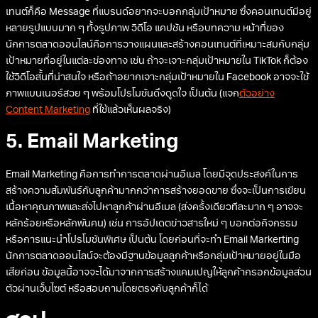
เทนต์ก็คือ Message ที่แบรนด์อยากจะบอกกลุ่มเป้าหมาย ซึ่งคอนเทนต์มีอยู่
หลายรูปแบบมาก ๆ ทั้งรูปภาพ วิดีโอ แคปชัน หรือบทความ หน้าที่ของ
นักการตลาดออนไลน์คือการวางแผนและสร้างคอนเทนต์ที่เหมาะสมกับกลุ่ม
เป้าหมายที่อยู่ในแต่ละช่องทาง เช่น ถ้าจะเจาะกลุ่มเป้าหมายใน TikTok ก็ต้อง
ใช้วิดีโอสั้นที่น่าสนใจ หรือถ้าอยากเจาะกลุ่มเป้าหมายใน Facebook อาจจะใช้
ภาพแบนเนอร์สวย ๆ พร้อมโปรโมชันดึงดูดใจ เป็นต้น (แจก
ตัวอย่าง
Content Marketing
ที่ใช้แล้วเห็นผลจริง)
5. Email Marketing
Email Marketing คือการทำการตลาดผ่านอีเมล โดยมีจุดประสงค์ในการ
สร้างความสัมพันธ์กับลูกค้ามากกว่าการสร้างยอดขาย ซึ่งจะเป็นการเขียน
เนื้อหาคุณภาพและส่งไปหาลูกค้าผ่านอีเมล (ส่งครั้งเดียวทีละมาก ๆ อาจจะ
หลักร้อยหรือหลักพันคน) เช่น การอัปเดตข่าวสารใหม่ ๆ บอกต่อกิจกรรม
หรือการแนะนำโปรโมชันพิเศษ เป็นต้น โดยก่อนที่จะทำ Email Markerting
นักการตลาดออนไลน์จะต้องมีฐานข้อมูลลูกค้าหรือกลุ่มเป้าหมายอยู่ในมือ
เสียก่อน ข้อมูลนี้อาจจะได้มาจากการสร้างแคมเปญให้ลูกค้ากรอกข้อมูลส่วน
ตัวผ่านเว็บไซต์ หรือสอบถามโดยตรงกับลูกค้าก็ได้