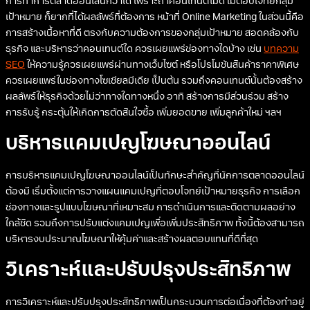
การทำการตลาดออนไลน์ก็ว่าได้ เพราะถ้าคอนเทนต์ไม่ดี ไม่ตอบโจทย์กลุ่ม
เป้าหมาย ก็ยากที่ได้ผลลัพธ์ที่ต้องการ หน้าที่ Online Marketing ในส่วนนี้คือ
การสร้างเนื้อหาที่ดี ตรงกับความต้องการของกลุ่มเป้าหมาย สอดคล้องกับ
ธุรกิจ และบริหารว่าคอนเทนต์ใด ควรเผยแพร่ช่องทางใดบ้าง เช่น
บทความ
SEO
ให้ความรู้ควรเผยแพร่ผ่านทางเว็บไซต์ หรือโปรโมชันสินค้าราคาพิเศษ
ควรเผยแพร่ในช่องทางโซเชียลมีเดีย เป็นต้น รวมถึงคอนเทนต์นั้นต้องสร้าง
ผลลัพธ์ให้ธุรกิจด้วยไม่ว่าทางใดทางหนึ่ง อาทิ สร้างการมีส่วนร่วม สร้าง
การรับรู้ กระตุ้นให้เกิดการตัดสินใจซื้อ เพิ่มยอดขาย เพิ่มลูกค้าใหม่ ฯลฯ
บริหารแคมเปญโฆษณาออนไลน์
การบริหารแคมเปญโฆษณาออนไลน์เป็นทักษะสำคัญที่นักการตลาดออนไลน์
ต้องมี เริ่มตั้งแต่การวางแผนแคมเปญที่ตอบโจทย์เป้าหมายธุรกิจ การเลือก
ช่องทางและรูปแบบโฆษณาที่เหมาะสม การดำเนินการและติดตามผลอย่าง
ใกล้ชิด รวมถึงการปรับแต่งแคมเปญเพื่อเพิ่มประสิทธิภาพ ทั้งนี้ต้องสามารถ
บริหารงบประมาณโฆษณาให้คุ้มค่าและสร้างผลตอบแทนที่ดีที่สุด
วิเคราะห์และปรับปรุงประสิทธิภาพ
การวิเคราะห์และปรับปรุงประสิทธิภาพเป็นกระบวนการต่อเนื่องที่ต้องทำอยู่