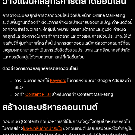
วางแผนกลยุทธ์การตลาดออนไลน์
การวางแผนกลยุทธ์การตลาดออนไลน์ จัดเป็นหน้าที่ Online Marketing
ระดับพื้นฐานที่ต้องทำ ตั้งแต่การกำหนดเป้าหมายของแคมเปญ, กำหนดตัวชี้
วัดความสำเร็จ, วิเคราะห์กลุ่มเป้าหมาย, วิเคราะห์ตลาดและคู่แข่ง, กำหนด
กลยุทธ์และช่องทางในการทำการตลาด และวางแผนการใช้งบประมาณให้ได้
ผลลัพธ์ที่คุ้มค่ามากที่สุด ทั้งนี้ นักการตลาดออนไลน์จะต้องวางกลยุทธ์ที่สม
เหตุสมผล สามารถดำเนินการได้จริงด้วยงบประมาณและทรัพยากรที่จำกัด
และควรยืดหยุ่นได้ตามสถานการณ์ที่เกิดขึ้นด้วย
ตัวอย่างการวางกลยุทธ์การตลาดออนไลน์
วางแผนการเลือกใช้
Keyword
ในการยิงโฆษณา Google Ads และทำ
SEO
จัดทำ
Content Pillar
สำหรับการทำ Content Marketing
สร้างและบริหารคอนเทนต์
คอนเทนต์ (Content) คือเนื้อหาที่เราใช้ในการดึงดูดใจกลุ่มเป้าหมาย หรือใช้
ในการสร้าง
โฆษณาสินค้าที่น่าสนใจ
ซึ่งคอนเทนต์เปรียบเสมือนหัวใจสำคัญใน