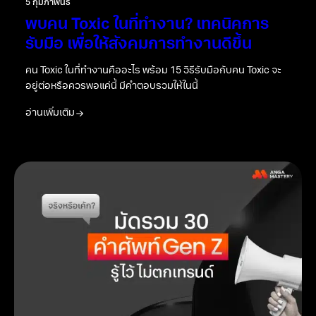
5 กุมภาพันธ์
พบคน Toxic ในที่ทำงาน? เทคนิคการ
รับมือ เพื่อให้สังคมการทำงานดีขึ้น
คน Toxic ในที่ทำงานคืออะไร พร้อม 15 วิธีรับมือกับคน Toxic จะ
อยู่ต่อหรือควรพอแค่นี้ มีคำตอบรวมให้ในนี้
อ่านเพิ่มเติม