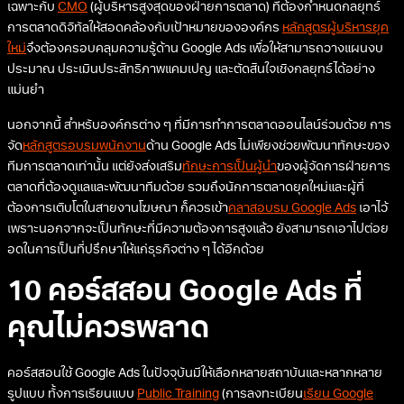
เฉพาะกับ
CMO
(ผู้บริหารสูงสุดของฝ่ายการตลาด) ที่ต้องกำหนดกลยุทธ์
การตลาดดิจิทัลให้สอดคล้องกับเป้าหมายขององค์กร
หลักสูตรผู้บริหารยุค
ใหม่
จึงต้องครอบคลุมความรู้ด้าน Google Ads เพื่อให้สามารถวางแผนงบ
ประมาณ ประเมินประสิทธิภาพแคมเปญ และตัดสินใจเชิงกลยุทธ์ได้อย่าง
แม่นยำ
นอกจากนี้ สำหรับองค์กรต่าง ๆ ที่มีการทำการตลาดออนไลน์ร่วมด้วย การ
จัด
หลักสูตรอบรมพนักงาน
ด้าน Google Ads ไม่เพียงช่วยพัฒนาทักษะของ
ทีมการตลาดเท่านั้น แต่ยังส่งเสริม
ทักษะการเป็นผู้นำ
ของผู้จัดการฝ่ายการ
ตลาดที่ต้องดูแลและพัฒนาทีมด้วย รวมถึงนักการตลาดยุคใหม่และผู้ที่
ต้องการเติบโตในสายงานโฆษณา ก็ควรเข้า
คลาสอบรม Google Ads
เอาไว้
เพราะนอกจากจะเป็นทักษะที่มีความต้องการสูงแล้ว ยังสามารถเอาไปต่อย
อดในการเป็นที่ปรึกษาให้แก่ธุรกิจต่าง ๆ ได้อีกด้วย
10 คอร์สสอน Google Ads ที่
คุณไม่ควรพลาด
คอร์สสอนใช้ Google Ads ในปัจจุบันมีให้เลือกหลายสถาบันและหลากหลาย
รูปแบบ ทั้งการเรียนแบบ
Public Training
(การลงทะเบียน
เรียน Google