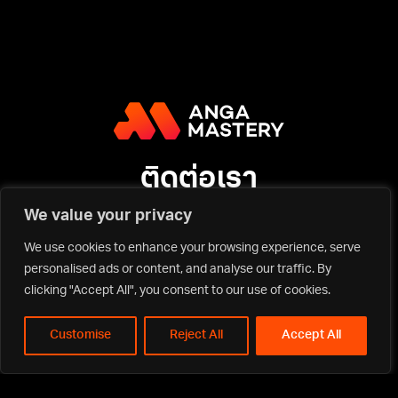
ติดต่อเรา
We value your privacy
บริษัท แองก้า มาสเตอรี่ จำกัด
We use cookies to enhance your browsing experience, serve
ที่อยู่: 92 อาคารสำนักงาน เซ็นทรัล พาร์ค ออฟฟิศเศส ชั้นที่ 12 ห้องเลขที่
personalised ads or content, and analyse our traffic. By
แอลแอล1210 ถนนพระรามที่ 4 แขวงสีลม เขตบางรัก กรุงเทพมหานคร
10500
clicking "Accept All", you consent to our use of cookies.
เบอร์โทรศัพท์: 080-902-6600
email: mastery@anga.co.th
Customise
Reject All
Accept All
ลงทะเบียนความสนใจ