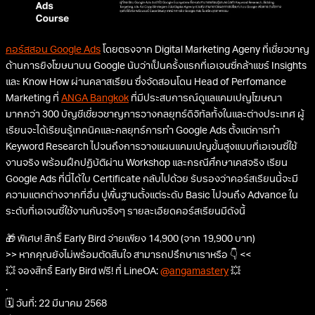
คอร์สสอน Google Ads
โดยตรงจาก Digital Marketing Ageny ที่เชี่ยวชาญ
ด้านการยิงโฆษนาบน Google นับว่าเป็นครั้งแรกที่เอเจนซี่กล้าแชร์ Insights
และ Know How ผ่านคลาสเรียน ซึ่งจัดสอนโดน Head of Perfomance
Marketing ที่
ANGA Bangkok
ที่มีประสบการณ์ดูแลแคมเปญโฆษณา
มากกว่า 300 บัญชีเชี่ยวชาญการวางกลยุทธ์ดิจิทัลทั้งในและต่างประเทศ ผู้
เรียนจะได้เรียนรู้เทคนิคและกลยุทธ์การทำ Google Ads ตั้งแต่การทำ
Keyword Research ไปจนถึงการวางแผนแคมเปญขั้นสูงแบบที่เอเจนซี่ใช้
งานจริง พร้อมฝึกปฏิบัติผ่าน Workshop และกรณีศึกษาเคสจริง เรียน
Google Ads ที่นี่ได้ใบ Certificate กลับไปด้วย รับรองว่าคอร์สเรียนนี้จะมี
ความแตกต่างจากที่อื่น ปูพื้นฐานตั้งแต่ระดับ Basic ไปจนถึง Advance ใน
ระดับที่เอเจนซี่ใช้งานกันจริงๆ รายละเอียดคอร์สเรียนมีดังนี้
🎁 พิเศษ! สิทธิ์ Early Bird จ่ายเพียง 14,900 (จาก 19,900 บาท)
>> หากคุณยังไม่พร้อมตัดสินใจ สามารถปรึกษาเราหรือ 👇 <<
💥 จองสิทธิ์ Early Bird ฟรี! ที่ LineOA:
@angamastery
💥
.
🗓️ วันที่: 22 มีนาคม 2568