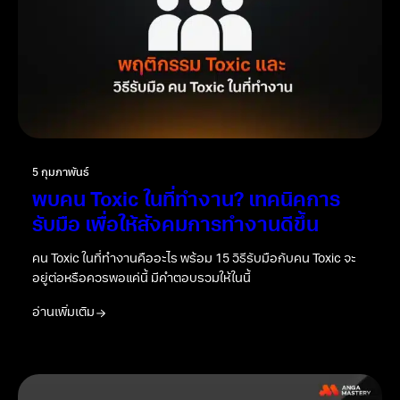
5 กุมภาพันธ์
พบคน Toxic ในที่ทำงาน? เทคนิคการ
รับมือ เพื่อให้สังคมการทำงานดีขึ้น
คน Toxic ในที่ทำงานคืออะไร พร้อม 15 วิธีรับมือกับคน Toxic จะ
อยู่ต่อหรือควรพอแค่นี้ มีคำตอบรวมให้ในนี้
อ่านเพิ่มเติม