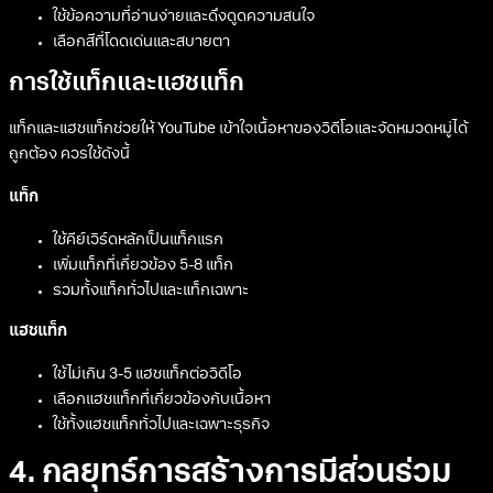
ใช้ข้อความที่อ่านง่ายและดึงดูดความสนใจ
เลือกสีที่โดดเด่นและสบายตา
การใช้แท็กและแฮชแท็ก
แท็กและแฮชแท็กช่วยให้ YouTube เข้าใจเนื้อหาของวิดีโอและจัดหมวดหมู่ได้
ถูกต้อง ควรใช้ดังนี้
แท็ก
ใช้คีย์เวิร์ดหลักเป็นแท็กแรก
เพิ่มแท็กที่เกี่ยวข้อง 5-8 แท็ก
รวมทั้งแท็กทั่วไปและแท็กเฉพาะ
แฮชแท็ก
ใช้ไม่เกิน 3-5 แฮชแท็กต่อวิดีโอ
เลือกแฮชแท็กที่เกี่ยวข้องกับเนื้อหา
ใช้ทั้งแฮชแท็กทั่วไปและเฉพาะธุรกิจ
4. กลยุทธ์การสร้างการมีส่วนร่วม