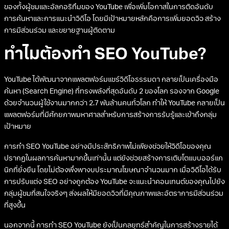
ของทั้งผู้ชมและอัลกอริทึมของ YouTube เพื่อเพิ่มโอกาสในการติดอันดับ
การค้นหาและการแนะนำวิดีโอ โดยมีเป้าหมายหลักคือการเพิ่มยอดวิว สร้าง
การมีส่วนร่วม และขยายฐานผู้ติดตาม
ทำไมต้องทำ SEO YouTube?
YouTube ได้พัฒนาจากแพลตฟอร์มแชร์วิดีโอธรรมดา กลายเป็นเครื่องมือ
ค้นหา (Search Engine) ที่ทรงพลังที่สุดอันดับ 2 ของโลก รองจาก Google
ด้วยจำนวนผู้ใช้งานมากกว่า 2.7 พันล้านคนทั่วโลก ทำให้ YouTube กลายเป็น
แพลตฟอร์มที่มีศักยภาพมหาศาลสำหรับการสร้างการรับรู้และเข้าถึงกลุ่ม
เป้าหมาย
การทำ SEO YouTube อย่างมีประสิทธิภาพไม่เพียงช่วยให้วิดีโอของคุณ
ปรากฏในผลการค้นหามากขึ้นเท่านั้น แต่ยังช่วยสร้างการเติบโตแบบออร์แก
นิกที่ยั่งยืน โดยไม่ต้องพึ่งพางบประมาณโฆษณาจำนวนมาก เมื่อวิดีโอได้รับ
การปรับแต่ง SEO อย่างถูกต้อง YouTube จะแนะนำคอนเทนต์ของคุณไปยัง
กลุ่มผู้ชมที่สนใจจริงๆ ส่งผลให้มียอดวิวที่มีคุณภาพและอัตราการมีส่วนร่วม
ที่สูงขึ้น
นอกจากนี้ การทำ SEO YouTube ยังเป็นกลยุทธ์สำคัญในการสร้างรายได้