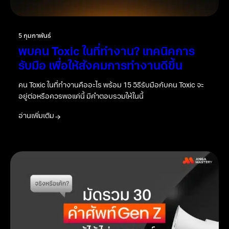
5 กุมภาพันธ์
พบคน Toxic ในที่ทำงาน? เทคนิคการ
รับมือ เพื่อให้สังคมการทำงานดีขึ้น
คน Toxic ในที่ทำงานคืออะไร พร้อม 15 วิธีรับมือกับคน Toxic จะ
อยู่ต่อหรือควรพอแค่นี้ มีคำตอบรวมให้ในนี้
อ่านเพิ่มเติม