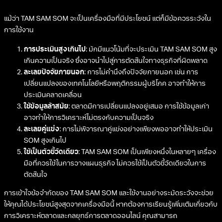
แม้ว่า TAM SAM SOM จะเป็นเครื่องมือที่มีประโยชน์ แต่ก็มีข้อควรระวังใน
การใช้งาน
การประเมินสูงเกินไป
: มักมีแนวโน้มที่จะประเมิน TAM SAM SOM สูง
เกินความเป็นจริง ซึ่งอาจนำไปสู่การตัดสินใจทางธุรกิจที่ผิดพลาด
ละเลยปัจจัยภายนอก
: การไม่คำนึงถึงปัจจัยภายนอก เช่น การ
เปลี่ยนแปลงของเทคโนโลยีหรือพฤติกรรมผู้บริโภค อาจทำให้การ
ประเมินคลาดเคลื่อน
ใช้ข้อมูลล้าสมัย
: ตลาดมีการเปลี่ยนแปลงอยู่เสมอ การใช้ข้อมูลเก่า
อาจทำให้การวิเคราะห์ไม่ตรงกับความเป็นจริง
ละเลยคู่แข่ง
: การไม่พิจารณาคู่แข่งอย่างเพียงพออาจทำให้ประเมิน
SOM สูงเกินไป
ใช้เป็นตัวชี้วัดเดียว
: TAM SAM SOM เป็นเพียงหนึ่งในหลายๆ เครื่อง
มือที่ควรใช้ในการวางแผนธุรกิจ ไม่ควรใช้เป็นตัวชี้วัดเดียวในการ
ตัดสินใจ
การเข้าใจข้อจำกัดของ TAM SAM SOM และใช้งานอย่างระมัดระวังจะช่วย
ให้คุณได้ประโยชน์สูงสุดจากเครื่องมือนี้ หากต้องการเรียนรู้เพิ่มเติมเกี่ยวกับ
การวิเคราะห์ตลาดและกลยุทธ์การตลาดออนไลน์ คุณสามารถ