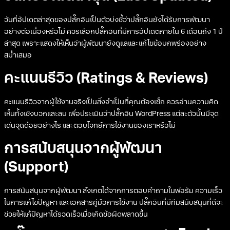
วันที่อัปเดตล่าสุดของปลั๊กอินเป็นตัวบ่งชี้ว่าปลั๊กอินยังได้รับการพัฒนา
อย่างต่อเนื่องหรือไม่ ควรเลือกปลั๊กอินที่มีการอัปเดตภายใน 6 เดือนถึง 1 ปี
ล่าสุด เพราะแสดงให้เห็นว่าผู้พัฒนายังดูแลและแก้ไขข้อบกพร่องอย่าง
สม่ำเสมอ
คะแนนรีวิว (Ratings & Reviews)
คะแนนรีวิวจากผู้ใช้งานจริงเป็นสิ่งจำเป็นที่คุณต้องเช็ก ควรอ่านความคิด
เห็นทั้งเชิงบวกและลบ เพื่อประเมินว่าปลั๊กอิน WordPress แต่ละตัวนั้นมีจุด
เด่นจุดด้อยอย่างไร และตอบโจทย์การใช้งานของเราหรือไม่
การสนับสนุนจากผู้พัฒนา
(Support)
การสนับสนุนจากผู้พัฒนา สังเกตได้จากการตอบคำถามในฟอรัม ความเร็ว
ในการแก้ไขปัญหา และเอกสารคู่มือการใช้งาน ปลั๊กอินที่มีทีมสนับสนุนที่ดีจะ
ช่วยให้แก้ปัญหาได้รวดเร็วเมื่อเกิดข้อผิดพลาดขึ้น