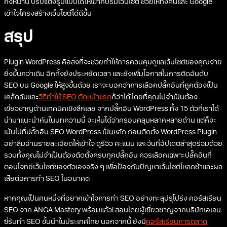
ถึงหน้านี้ ปรับแต่งรูปแบบได้ให้เข้ากับธีมเว็บไซต์ ช่วยให้ทั้งคนและ Google
เข้าใจโครงสร้างเว็บไซต์ได้ดีขึ้น
สรุป
Plugin WordPress คือสิ่งที่จะช่วยทำให้การควบคุมดูแลเว็บไซต์ของคุณง่าย
ยิ่งขึ้นกว่าเดิม อีกทั้งยังประหยัดเวลา และยังเพิ่มโอกาสในการติดอันดับ
SEO บน Google ให้สูงขึ้นด้วย เราจะบอกว่าการเลือกปลั๊กอินที่ถูกต้องเป็น
เคล็ดลับและ
วิธีทำให้ SEO ติดหน้าแรก
ก็ว่าได้ โดยที่คุณไม่จำเป็นต้อง
เชี่ยวชาญด้านเทคนิคเชิงลึกเลย จากปลั๊กอิน WordPress ทั้ง 15 ตัวที่เราได้
นำมาแนะนำกันในบทความนี้ จะเห็นได้ว่าครอบคลุมหลากหลายด้าน แต่ก็จะ
เน้นไปที่ปลั๊กอิน SEO WordPress เป็นหลัก ก่อนติดตั้ง WordPress Plugin
อย่าลืมอ่านรายละเอียดให้เข้าใจ ดูรีวิว คะแนน และวันที่อัปเดตล่าสุดร่วมด้วย
รวมทั้งคุณไม่จำเป็นต้องติดตั้งครบทุกปลั๊กอิน ควรเลือกเฉพาะปลั๊กอินที่
ตอบโจทย์เว็บไซต์ของตัวเองจริง ๆ เพื่อป้องกันปัญหาเว็บไซต์โหลดช้าและผล
เสียต่อการทำ SEO ในอนาคต
หากคุณเป็นคนหนึ่งที่อยากเข้าใจการทำ SEO อย่างทะลุปรุโปร่ง คอร์สเรียน
SEO จาก ANGA Mastery พร้อมแล้ว! สอนโดยผู้เชี่ยวชาญจากบริษัทเอเจน
ซี่รับทำ SEO ชั้นนำในประเทศไทย นอกจากนี้ ยังมี
คอร์สเรียนการตลาด