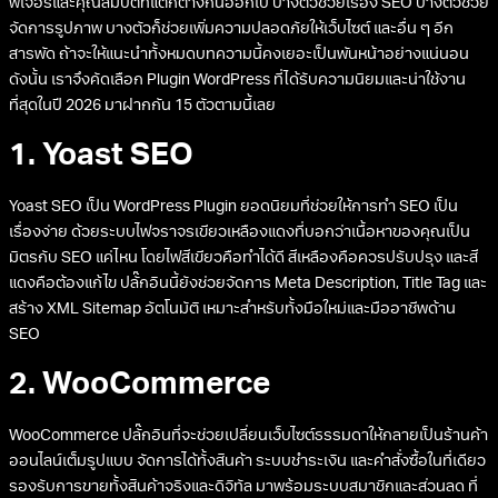
ฟีเจอร์และคุณสมบัติที่แตกต่างกันออกไป บางตัวช่วยเรื่อง SEO บางตัวช่วย
จัดการรูปภาพ บางตัวก็ช่วยเพิ่มความปลอดภัยให้เว็บไซต์ และอื่น ๆ อีก
สารพัด ถ้าจะให้แนะนำทั้งหมดบทความนี้คงเยอะเป็นพันหน้าอย่างแน่นอน
ดังนั้น เราจึงคัดเลือก Plugin WordPress ที่ได้รับความนิยมและน่าใช้งาน
ที่สุดในปี 2026 มาฝากกัน 15 ตัวตามนี้เลย
1. Yoast SEO
Yoast SEO เป็น WordPress Plugin ยอดนิยมที่ช่วยให้การทำ SEO เป็น
เรื่องง่าย ด้วยระบบไฟจราจรเขียวเหลืองแดงที่บอกว่าเนื้อหาของคุณเป็น
มิตรกับ SEO แค่ไหน โดยไฟสีเขียวคือทำได้ดี สีเหลืองคือควรปรับปรุง และสี
แดงคือต้องแก้ไข ปลั๊กอินนี้ยังช่วยจัดการ Meta Description, Title Tag และ
สร้าง XML Sitemap อัตโนมัติ เหมาะสำหรับทั้งมือใหม่และมืออาชีพด้าน
SEO
2. WooCommerce
WooCommerce ปลั๊กอินที่จะช่วยเปลี่ยนเว็บไซต์ธรรมดาให้กลายเป็นร้านค้า
ออนไลน์เต็มรูปแบบ จัดการได้ทั้งสินค้า ระบบชำระเงิน และคำสั่งซื้อในที่เดียว
รองรับการขายทั้งสินค้าจริงและดิจิทัล มาพร้อมระบบสมาชิกและส่วนลด ที่