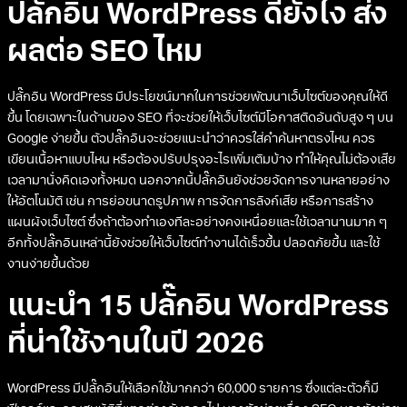
ปลั๊กอิน WordPress ดียังไง ส่ง
ผลต่อ SEO ไหม
ปลั๊กอิน WordPress มีประโยชน์มากในการช่วยพัฒนาเว็บไซต์ของคุณให้ดี
ขึ้น โดยเฉพาะในด้านของ SEO ที่จะช่วยให้เว็บไซต์มีโอกาสติดอันดับสูง ๆ บน
Google ง่ายขึ้น ตัวปลั๊กอินจะช่วยแนะนำว่าควรใส่คำค้นหาตรงไหน ควร
เขียนเนื้อหาแบบไหน หรือต้องปรับปรุงอะไรเพิ่มเติมบ้าง ทำให้คุณไม่ต้องเสีย
เวลามานั่งคิดเองทั้งหมด นอกจากนี้ปลั๊กอินยังช่วยจัดการงานหลายอย่าง
ให้อัตโนมัติ เช่น การย่อขนาดรูปภาพ การจัดการลิงก์เสีย หรือการสร้าง
แผนผังเว็บไซต์ ซึ่งถ้าต้องทำเองทีละอย่างคงเหนื่อยและใช้เวลานานมาก ๆ
อีกทั้งปลั๊กอินเหล่านี้ยังช่วยให้เว็บไซต์ทำงานได้เร็วขึ้น ปลอดภัยขึ้น และใช้
งานง่ายขึ้นด้วย
แนะนำ 15 ปลั๊กอิน WordPress
ที่น่าใช้งานในปี 2026
WordPress มีปลั๊กอินให้เลือกใช้มากกว่า 60,000 รายการ ซึ่งแต่ละตัวก็มี