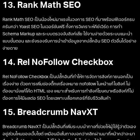
13. Rank Math SEO
Rank Math SEO เป็นน้องใหม่มาแรงในวงการ SEO ที่มาพร้อมฟีเจอร์ครบ
ครันกว่า Yoast SEO ในเวอร์ชันฟรี ทั้งการวิเคราะห์คีย์เวิร์ด การทำ
Schema Markup และระบบตรวจจับลิงก์เสีย ใช้งานง่ายด้วยระบบแนะนำ
แบบขั้นตอน และยังรองรับการนำเข้าข้อมูลจากปลั๊กอิน SEO ตัวอื่นได้อย่าง
ง่ายดาย
14. Rel NoFollow Checkbox
Rel NoFollow Checkbox เป็นปลั๊กอินที่ทำให้การจัดการลิงก์ภายนอกเป็น
เรื่องง่าย ด้วยการเพิ่มช่องติ๊กเครื่องหมาย nofollow ในหน้าแก้ไขลิงก์ ไม่
ต้องมานั่งแก้โค้ด HTML เอง เหมาะสำหรับการทำลิงก์โฆษณาหรือลิงก์ที่ไม่
ต้องการให้มีผลต่อ SEO โดยเฉพาะบล็อกเกอร์ที่รับรีวิวสินค้า
15. Breadcrumb NavXT
Breadcrumb NavXT เป็นปลั๊กอินที่เพิ่มระบบนำทางที่ช่วยให้ผู้ใช้รู้ว่าตัวเอง
อยู่ส่วนไหนของเว็บไซต์ เหมือนมีเส้นทางบอกว่าคลิกผ่านมากี่หน้ากว่าจะมา