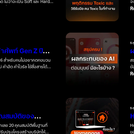
ลาด ไม่ว่าจะเป็น Soft และ Hard
จะ
วชี้วัด (KPI)
R
5 
คำศัพท์ Gen Z ปี
ผ
เทรนด์
ม
2026 สำหรับคนไม่อยากตกขบวน
สร
่ คำฮิต คำไวรัล ใช้สื่อสารได้
ข้
เ
R
5 
คุณสมบัติของ
H
ส
็กเลย 20 คุณสมบัติพื้นฐานที่
H
ปรับปรุงโครงสร้างบริษัทให้
ข