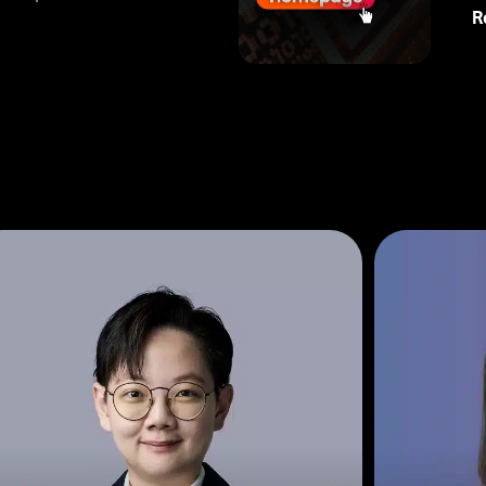
จในปี 2569
วิ
R