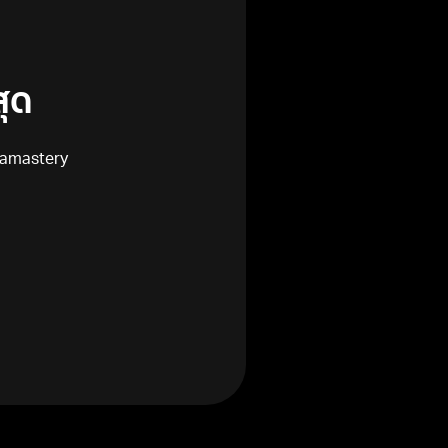
สุด
gamastery