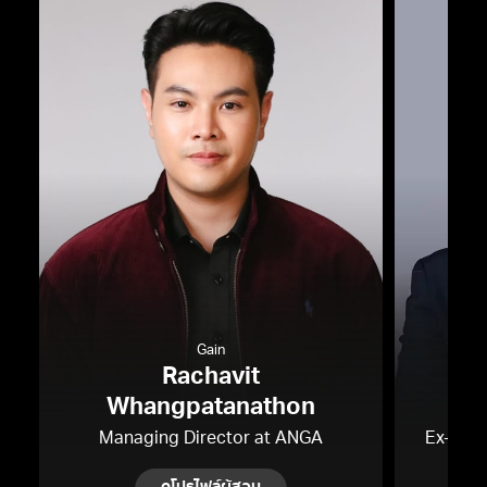
Gain
Rachavit
Whangpatanathon
Lu
Managing Director at ANGA
Ex-Head