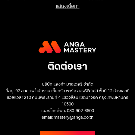
Analytics เรียนออนไลน์นั้น ทาง ANGA
แสดงเนื้อหา
MASTERY มองว่า Google Analytics สอนให้
คุณจะสามารถนำไปประยุกต์ใช้กับธุรกิจหรือ
เว็บไซต์ของคุณได้อย่างแน่นอน คุณจะเข้าใจทุก
รอยต่อสำคัญที่คุณได้มองข้ามมันไป ทำให้คุณ
สามารถอ่านข้อมูลได้อย่างถูกต้องตามหลักการ
และยังสามารถนำมาเป็นตัวชี้วัด Conversion
KPI ให้กับทีมได้อย่างมีประสิทธิภาพอีกด้วย และ
ติดต่อเรา
เพื่อนำไปทำกลยุทธ์ทางการตลาดในภายภาคหน้า
ได้อย่างแม่นยำ ที่สำคัญยังช่วยลด Budget ให้คุณ
บริษัท แองก้า มาสเตอรี่ จำกัด
ไม่ต้องเสียแรงในการลงเงินไปกับอะไรที่ไร้ทิศทาง
ที่อยู่: 92 อาคารสำนักงาน เซ็นทรัล พาร์ค ออฟฟิศเศส ชั้นที่ 12 ห้องเลขที่
คุณจะสามารถตอบได้ว่าช่องทางการทำการ
แอลแอล1210 ถนนพระรามที่ 4 แขวงสีลม เขตบางรัก กรุงเทพมหานคร
ตลาดไหนของคุณ Work และ ไม่ Work
10500
เบอร์โทรศัพท์: 080-902-6600
email: mastery@anga.co.th