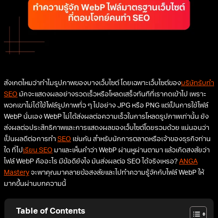
สังเกตไหมว่าทำไมรูปภาพของบางเว็บไซต์ โดยเฉพาะเว็บไซต์ของ
บริษัทรับทำ
SEO
มักจะแสดงผลอย่างรวดเร็วหรือโหลดเสร็จทันทีที่เรากดเข้าไป เพราะ
พวกเขาไม่ได้ใช้ไฟล์รูปภาพทั่ว ๆ ไปอย่าง JPG หรือ PNG แต่เป็นการใช้ไฟล์
WebP นั่นเอง WebP ไม่ได้ส่งผลต่อความเร็วในการโหลดรูปภาพเท่านั้น ยัง
ส่งผลต่อประสิทธิภาพและการแสดงผลของเว็บไซต์โดยรวมด้วย แน่นอนว่า
เป็นผลดีต่อการทำ
SEO
เช่นกัน สำหรับนักการตลาดหรือเจ้าของธุรกิจท่าน
ใด ที่ไป
เรียน SEO
มาและเห็นคำว่า WebP ผ่านหูผ่านตามา แล้วเกิดสงสัยว่า
ไฟล์ WebP คืออะไร มีข้อดียังไง มันส่งผลต่อ SEO ได้จริงเหรอ?
ANGA
Mastery
จะพาคุณมาคลายข้อสงสัยและไปทำความรู้จักกับไฟล์ WebP ให้
มากขึ้นผ่านบทความนี้
Table of Contents