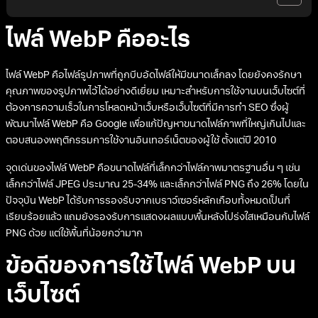
ไฟล์ WebP คืออะไร
ไฟล์ WebP คือไฟล์รูปภาพที่ถูกบีบอัดไฟล์ให้มีขนาดเล็กลง โดยยังคงรักษา
คุณภาพของรูปภาพไว้ได้อย่างดีเยี่ยม เหมาะสำหรับการใช้งานบนเว็บไซต์ที่
ต้องการความเร็วในการโหลดหน้าเว็บหรือเว็บไซต์ที่มีการทำ SEO ซึ่งผู้
พัฒนาไฟล์ WebP คือ Google เพื่อแก้ปัญหาขนาดไฟล์ภาพที่ใหญ่เกินไปและ
ตอบสนองพฤติกรรมการใช้งานอินเทอร์เน็ตของผู้ใช้ ตั้งแต่ปี 2010
จุดเด่นของไฟล์ WebP คือขนาดไฟล์ที่เล็กกว่าไฟล์ภาพมาตรฐานอื่น ๆ เช่น
เล็กกว่าไฟล์ JPEG ประมาณ 25-34% และเล็กกว่าไฟล์ PNG ถึง 26% โดยใน
ปัจจุบัน WebP ได้รับการรองรับจากเบราว์เซอร์หลักเกือบทั้งหมดเป็นที่
เรียบร้อยแล้ว แถมยังรองรับการแสดงผลแบบพื้นหลังโปร่งใสเหมือนกับไฟล์
PNG ด้วย แต่ใช้พื้นที่น้อยกว่ามาก
ข้อดีของการใช้ไฟล์ WebP บน
เว็บไซต์