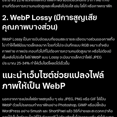
ประมาณ 22% แต่ก็ยังเล็กกว่าไฟล์ PNG แบบเดียวกันถึง 3 เท่า เหมาะกับ
งานที่ต้องการความคมชัดสูงและพื้นหลังโปร่งใส เช่น โลโก้ หรือภาพกราฟิก
2. WebP Lossy (มีการสูญเสีย
คุณภาพบางส่วน)
WebP Lossy เป็นการบีบอัดแบบที่ยอมสละรายละเอียดบางส่วนของภาพทิ้ง
ไป ทำให้ไฟล์มีขนาดเล็กลงมาก โดยทั่วไปจะบันทึกแบบ RGB เหมาะสำหรับ
ภาพถ่าย ภาพประกอบทั่วไปที่ไม่ต้องการความคมชัดสูงมาก หรือไม่ต้องมี
พื้นหลังโปร่งใส ไฟล์ WebP แบบ Lossy จะมีขนาดเล็กกว่าไฟล์ JPEG
ประมาณ 25-34% ทำให้เว็บไซต์โหลดได้เร็วขึ้น
แนะนำเว็บไซต์ช่วยแปลงไฟล์
ภาพให้เป็น WebP
นอกจากการแปลงไฟล์ภาพสกุลอื่น ๆ เช่น JPEG, PNG หรือ GIF ให้เป็น
WebP ด้วยโปรแกรมทำกราฟิกอย่าง Photoshop, GIMP หรือปลั๊กอิน
WordPress อย่าง Smush และ ShortPixel แล้ว วิธีที่ง่ายและสะดวกกว่าคือ