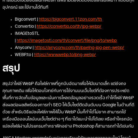
การใช้เว็บไซต์ออนไลน์ที่ให้บริการฟรี ไม่ต้องติดตั้งโปรแกรมเพิ่ม ทำได้บนทุก
อุปกรณ์ และใช้งานได้ทันที
Bigconvert |
https://bigconvert.11zon.com/th
Convertio |
https://convertio.co/th/jpg-webp/
IMAGEtoSTL
|
https://imagetostl.com/th/convert/file/png/to/webp
Anyconv |
https://anyconv.com/th/paelng-jpg-pen-webp/
WEBP.to |
https://www.webp.to/png-webp/
สรุป
สรุปว่าไฟล์ WebP คือไฟล์ภาพที่ถูกบีบอัดมาเพื่อให้มีขนาดเล็ก แต่ยังคง
คุณภาพเดิม เพื่อให้ตอบโจทย์กับการใช้งานบนเว็บไซต์ที่ต้องการประหยัด
พื้นที่การจัดเก็บข้อมูลและเน้นการโหลดข้อมูลอย่างรวดเร็ว ทำให้ไฟล์ WebP
ส่งผลต่อผลลัพธ์ของการทำ SEO ให้เว็บไซต์ติดอันดับบน Google ในด้านที่ดี
ด้วย สำหรับวิธีแปลงไฟล์ภาพให้เป็น WebP นั้นก็ทำได้ไม่ยาก สามารถใช้
เครื่องมือออนไลน์บนเว็บไซต์ต่าง ๆ ที่เราได้แนะนำไปได้เลย หรือถ้าใครถนัด
แปลงไฟล์ผ่านโปรแกรมทำกราฟิกอย่าง Photoshop ก็สามารถทำได้เช่นกัน