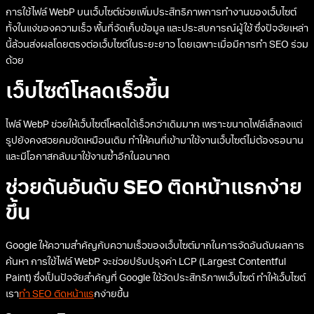
การใช้ไฟล์ WebP บนเว็บไซต์ช่วยเพิ่มประสิทธิภาพการทำงานของเว็บไซต์
ทั้งในแง่ของความเร็ว พื้นที่จัดเก็บข้อมูล และประสบการณ์ผู้ใช้ ซึ่งปัจจัยเหล่า
นี้ล้วนส่งผลโดยตรงต่อเว็บไซต์ในระยะยาว โดยเฉพาะเมื่อมีการทำ SEO ร่วม
ด้วย
เว็บไซต์โหลดเร็วขึ้น
ไฟล์ WebP ช่วยให้เว็บไซต์โหลดได้เร็วกว่าเดิมมาก เพราะขนาดไฟล์เล็กลงแต่
รูปยังคงสวยคมชัดเหมือนเดิม ทำให้คนที่เข้ามาใช้งานเว็บไซต์ไม่ต้องรอนาน
และมีโอกาสกลับมาใช้งานซ้ำอีกในอนาคต
ช่วยดันอันดับ SEO ติดหน้าแรกง่าย
ขึ้น
Google ให้ความสำคัญกับความเร็วของเว็บไซต์มากในการจัดอันดับผลการ
ค้นหา การใช้ไฟล์ WebP จะช่วยปรับปรุงค่า LCP (Largest Contentful
Paint) ซึ่งเป็นปัจจัยสำคัญที่ Google ใช้วัดประสิทธิภาพเว็บไซต์ ทำให้เว็บไซต์
เรา
ทำ SEO ติดหน้าแร
กง่ายขึ้น