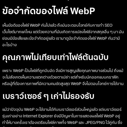
ข้อจำกัดของไฟล์ WebP
เห็นข้อดีของไฟล์ WebP กันไปแล้ว ถึงมันจะตอบโจทย์กับการทำ SEO
เว็บไซต์มากแค่ไหน แต่ด้วยความที่มันเกิดการแปลงไฟล์จากสกุลอื่น ๆ มา มัน
ย่อมมีข้อเสียและข้อจำกัดอยู่แล้ว เรามาดูข้อจำกัดของไฟล์ WebP กันว่ามี
อะไรบ้าง
คุณภาพไม่เทียบเท่าไฟล์ต้นฉบับ
เพราะ WebP เป็นไฟล์ที่ถูกบีบอัด จึงมีการสูญเสียคุณภาพบางส่วนไป ถึงแม้
จะไม่สังเกตเห็นความแตกต่างด้วยตาเปล่า แต่สำหรับนักออกแบบกราฟิก
หรือผู้ที่ต้องการภาพที่มีความคมชัดสูงสุด WebP จึงไม่ตอบโจทย์การใช้งาน
เบราว์เซอร์ ๆ เก่าไม่รองรับ
แม้ว่าปัจจุบัน WebP จะใช้งานได้กับเบราว์เซอร์ส่วนใหญ่แล้ว แต่เบราว์เซอร์
รุ่นเก่าอย่าง Internet Explorer ยังมีปัญหาในการแสดงผลไฟล์ WebP อยู่
ทำให้บางครั้งเราต้องเตรียมไฟล์ภาพทั้ง WebP และ JPEG/PNG ไว้คู่กัน ซึ่ง