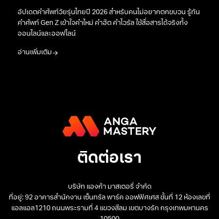
อัปเดตคำศัพท์วัยรุ่นไทยปี 2026 สำหรับคนไม่อยากตกขบวน รู้ทัน
คำศัพท์ Gen Z เข้าใจคำใหม่ คำฮิต คำไวรัล ใช้สื่อสารได้จริงทั้ง
ออนไลน์และออฟไลน์
อ่านเพิ่มเติม
ติดต่อเรา
บริษัท แองก้า มาสเตอรี่ จำกัด
ที่อยู่: 92 อาคารสำนักงาน เซ็นทรัล พาร์ค ออฟฟิศเศส ชั้นที่ 12 ห้องเลขที่
แอลแอล1210 ถนนพระรามที่ 4 แขวงสีลม เขตบางรัก กรุงเทพมหานคร