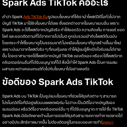
Spark Ads TikTok คืออะไร
คำว่า Spark
Ads TikTok คือ
รูปแบบโฆษณาที่ให้เรานำโพสต์วิดีโอทั่วไปจาก
บัญชี TikTok มาใช้ยิงโฆษณาได้เลย ซึ่งแตกต่างจากโฆษณาแบบอื่น เพราะ
Spark Ads จะใช้โพสต์จากบัญชีจริง ทำให้ยอดวิว ความคิดเห็น การแชร์ ยอด
ไลก์ และยอดติดตามที่ได้จากการโปรโมต ถูกนับรวมเข้ากับโพสต์ต้นฉบับ
โดยตรง ทำให้โฆษณาดูเป็นธรรมชาติ ไม่เหมือนโฆษณาที่ถูกสร้างขึ้นมาใหม่
เพราะมันมาจากโพสต์จริง ๆ ที่คนคุ้นเคย ทำให้ผู้ชมรู้สึกเปิดใจรับชมได้ง่าย
ขึ้น โดยเราสามารถใช้โพสต์จากบัญชี TikTok ของตัวเอง หรือจะใช้โพสต์จาก
ครีเอเตอร์คนอื่นที่ได้รับอนุญาตก็ได้ สิ่งนี้ทำให้ Spark Ads เป็นการผสม
ผสานระหว่างคอนเทนต์ทั่วไปกับโฆษณาได้อย่างลงตัว
ข้อดีของ Spark Ads TikTok
Spark Ads บน TikTok เป็นรูปแบบโฆษณาที่ช่วยให้ธุรกิจต่าง ๆ สามารถ
โปรโมตวิดีโอที่มีอยู่แล้วบนแพลตฟอร์ม ไม่ว่าจะเป็นวิดีโอจากบัญชีของ
แบรนด์เอง หรือวิดีโอจากครีเอเตอร์อื่น ๆ ที่ได้รับอนุญาต การใช้ ซึ่ง TikTok
Spark Ads มีข้อดีหลายด้านในการช่วยให้ธุรกิจสามารถการทำการตลาดได้
อย่างมีประสิทธิภาพมากขึ้น ไม่ต้องติดอยู่ในกรอบของการทำ
โฆษณา