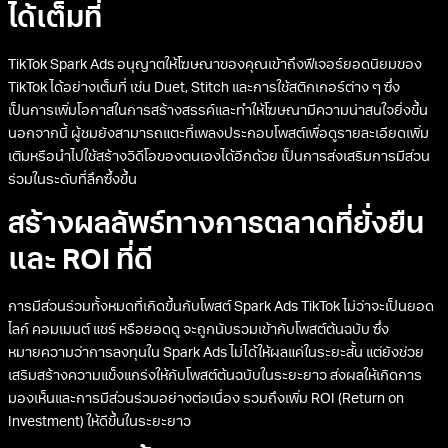
ได้เต็มที่
TikTok Spark Ads อนุญาตให้โฆษณาของคุณเข้าถึงฟีเจอร์ยอดนิยมของ
TikTok ได้อย่างเต็มที่ เช่น Duet, Stitch และการใช้สติกเกอร์ต่าง ๆ ซึ่ง
เป็นการเพิ่มโอกาสในการสร้างสรรค์และทำให้โฆษณามีความน่าสนใจยิ่งขึ้น
นอกจากนี้ ผู้ชมยังสามารถแตะที่เพลงประกอบโพสต์เพื่อดูรายละเอียดเพิ่ม
เติมหรือนำไปใช้สร้างวิดีโอของตนเองได้อีกด้วย เป็นการส่งเสริมการมีส่วน
ร่วมในระดับที่ลึกซึ้งขึ้น
สร้างผลลัพธ์ทางการตลาดที่ยั่งยืน
และ ROI ที่ดี
การมีส่วนร่วมทั้งหมดที่เกิดขึ้นกับโพสต์ Spark Ads TikTok ไม่ว่าจะเป็นยอด
ไลก์ คอมเมนต์ แชร์ หรือยอดดู จะถูกนับรวมเข้ากับโพสต์ต้นฉบับ ซึ่ง
หมายความว่าการลงทุนใน Spark Ads ไม่ได้ให้ผลแค่ในระยะสั้น แต่ยังช่วย
เสริมสร้างความแข็งแกร่งให้กับโพสต์ต้นฉบับในระยะยาว ส่งผลให้เกิดการ
มองเห็นและการมีส่วนร่วมอย่างต่อเนื่อง รวมถึงเพิ่ม ROI (Return on
Investment) ให้ดีขึ้นในระยะยาว