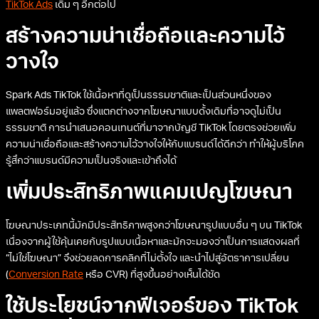
TikTok Ads
เดิม ๆ อีกต่อไป
สร้างความน่าเชื่อถือและความไว้
วางใจ
Spark Ads TikTok ใช้เนื้อหาที่ดูเป็นธรรมชาติและเป็นส่วนหนึ่งของ
แพลตฟอร์มอยู่แล้ว ซึ่งแตกต่างจากโฆษณาแบบดั้งเดิมที่อาจดูไม่เป็น
ธรรมชาติ การนำเสนอคอนเทนต์ที่มาจากบัญชี TikTok โดยตรงช่วยเพิ่ม
ความน่าเชื่อถือและสร้างความไว้วางใจให้กับแบรนด์ได้ดีกว่า ทำให้ผู้บริโภค
รู้สึกว่าแบรนด์มีความเป็นจริงและเข้าถึงได้
เพิ่มประสิทธิภาพแคมเปญโฆษณา
โฆษณาประเภทนี้มักมีประสิทธิภาพสูงกว่าโฆษณารูปแบบอื่น ๆ บน TikTok
เนื่องจากผู้ใช้คุ้นเคยกับรูปแบบเนื้อหาและมักจะมองว่าเป็นการแสดงผลที่
“ไม่ใช่โฆษณา” จึงช่วยลดการคลิกที่ไม่ตั้งใจ และนำไปสู่อัตราการเปลี่ยน
(
Conversion Rate
หรือ CVR) ที่สูงขึ้นอย่างเห็นได้ชัด
ใช้ประโยชน์จากฟีเจอร์ของ TikTok