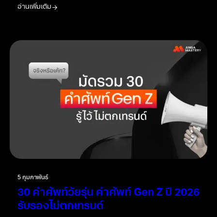
5 กุมภาพันธ์
พบคน Toxic ในที่ทำงาน? เทคนิคการ
รับมือ เพื่อให้สังคมการทำงานดีขึ้น
คน Toxic ในที่ทำงานคืออะไร พร้อม 15 วิธีรับมือกับคน Toxic จะ
อยู่ต่อหรือควรพอแค่นี้ มีคำตอบรวมให้ในนี้
อ่านเพิ่มเติม