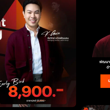
พัฒนาส
ด
ป