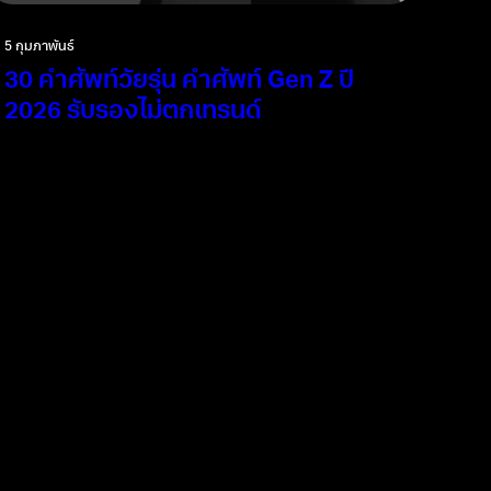
5 กุมภาพันธ์
30 คำศัพท์วัยรุ่น คำศัพท์ Gen Z ปี
2026 รับรองไม่ตกเทรนด์
อัปเดตคำศัพท์วัยรุ่นไทยปี 2026 สำหรับคนไม่อยากตกขบวน
รู้ทันคำศัพท์ Gen Z เข้าใจคำใหม่ คำฮิต คำไวรัล ใช้สื่อสารได้จริง
ทั้งออนไลน์และออฟไลน์
อ่านเพิ่มเติม