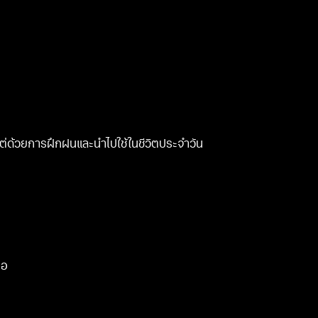
น แต่ด้วยการฝึกฝนและนำไปใช้ในชีวิตประจำวัน
มอ