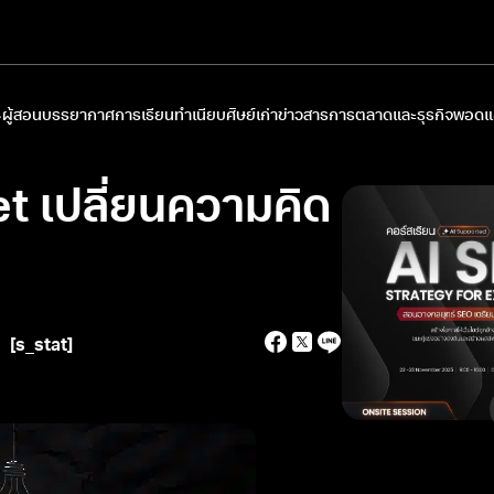
ผู้สอน
บรรยากาศการเรียน
ทำเนียบศิษย์เก่า
ข่าวสารการตลาดและธุรกิจ
พอดแค
t เปลี่ยนความคิด
[s_stat]