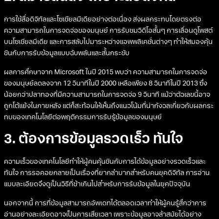
การใช้สื่อดิจิทัลและโซเชียลมีเดียอย่างต่อเนื่อง ส่งผลกระทบโดยตรงต่อ
ความสามารถในการจดจ่อของมนุษย์ การรับชมวิดีโอสั้นๆ การเลื่อนดูโพสต์
บนโซเชียลมีเดีย และการสลับไปมาระหว่างแอพพลิเคชั่นต่างๆ ทำให้สมองคุ้น
ชินกับการรับข้อมูลแบบฉับพลันและสั้นกระชับ
ผลการศึกษาจาก Microsoft ในปี 2015 พบว่า ความสามารถในการจดจ่อ
ของมนุษย์ลดลงจาก 12 วินาทีในปี 2000 เหลือเพียง 8 วินาทีในปี 2013 ซึ่ง
น้อยกว่าปลาทองที่มีความสามารถในการจดจ่อ 9 วินาที แม้ว่าตัวเลขนี้อาจ
ถูกโต้แย้งในภายหลัง แต่ก็สะท้อนให้เห็นถึงแนวโน้มที่น่ากังวลเกี่ยวกับผลกระ
ทบของเทคโนโลยีต่อพฤติกรรมการรับรู้ข้อมูลของมนุษย์
3. ต้องการข้อมูลรวดเร็ว ทันใจ
ความเร็วของเทคโนโลยีทำให้ผู้คนคุ้นชินกับการได้ข้อมูลอย่างรวดเร็วและ
ทันใจ การรอคอยกลายเป็นเรื่องที่ยากลำบากสำหรับคนยุคดิจิทัล การอ่าน
แบบละเอียดจึงดูเป็นวิธีที่ช้าเกินไปสำหรับการรับข้อมูลในยุคปัจจุบัน
นอกจากนี้ การที่ข้อมูลสามารถอัพเดทได้ตลอดเวลาทำให้ผู้คนรู้สึกว่าการ
อ่านอย่างละเอียดอาจเป็นการเสียเวลา เพราะข้อมูลอาจล้าสมัยได้อย่าง