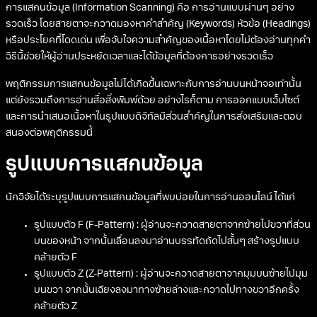
การแสกนข้อมูล (Information Scanning) คือ การอ่านแบบผ่านๆ อย่าง
รวดเร็ว โดยสายตาจะกวาดมองหาคำสำคัญ (Keywords) หัวข้อ (Headings)
หรือประโยคที่โดดเด่น เพื่อจับใจความสำคัญของเนื้อหาโดยไม่ต้องอ่านทุกคำ
วิธีนี้ช่วยให้ผู้อ่านประหยัดเวลาและได้ข้อมูลที่ต้องการอย่างรวดเร็ว
พฤติกรรมการแสกนข้อมูลไม่ได้เกิดขึ้นเฉพาะกับการอ่านบนหน้าจอเท่านั้น
แต่ยังรวมถึงการอ่านสื่อสิ่งพิมพ์ด้วย อย่างไรก็ตาม การออกแบบเว็บไซต์
และการนำเสนอเนื้อหาในรูปแบบดิจิทัลมีส่วนสำคัญในการส่งเสริมและตอบ
สนองต่อพฤติกรรมนี้
รูปแบบการแสกนข้อมูล
นักวิจัยได้ระบุรูปแบบการแสกนข้อมูลที่พบบ่อยในการอ่านออนไลน์ ได้แก่
รูปแบบตัว F (F-Pattern) : ผู้อ่านจะกวาดสายตาจากซ้ายไปขวาที่ส่วน
บนของหน้า จากนั้นเลื่อนลงมาอ่านบรรทัดถัดไปสั้นๆ สร้างรูปแบบ
คล้ายตัว F
รูปแบบตัว Z (Z-Pattern) : ผู้อ่านจะกวาดสายตาจากมุมบนซ้ายไปมุม
บนขวา จากนั้นเฉียงลงมาทางซ้ายล่างและกวาดไปทางขวาอีกครั้ง
คล้ายตัว Z