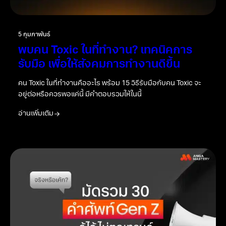
5 กุมภาพันธ์
พบคน Toxic ในที่ทำงาน? เทคนิคการ
รับมือ เพื่อให้สังคมการทำงานดีขึ้น
คน Toxic ในที่ทำงานคืออะไร พร้อม 15 วิธีรับมือกับคน Toxic จะ
อยู่ต่อหรือควรพอแค่นี้ มีคำตอบรวมให้ในนี้
อ่านเพิ่มเติม