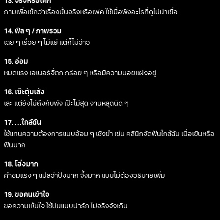
13. จริงหรือเค้ก
ถามเพื่อเช็กว่าเรื่องนั้นจริงหรือเฟค ใช้เมื่อฟังอะไรที่ดูไม่น่าเชื่อ
14. ฟีล ๆ / ภาพรวม
เฉย ๆ เรื่อย ๆ ไม่แย่ แต่ก็ไม่ว้าว
15. อ่อม
หมดแรง เอเนอร์จี้ตก กร่อย ๆ หรือมีความนอยแฝงอยู่
16. เซ๊ะตุ้มเล้ง
เละ แต่ยังไม่ถึงกับพัง เป๊ะไม่สุด งานหลุดนิด ๆ
17. …ใกล้ฉัน
ใช้แทนความต้องการแบบอ้อม ๆ เชิงขำ เช่น คลินิกจัดฟันใกล้ฉัน เมื่อเขินหรือ
ฟินมาก
18. โฮ่งมาก
คำชมแรง ๆ แปลว่าปังมาก จึ้งมาก แบบไม่ต้องอธิบายเพิ่ม
19. ขอคนเข้าใจ
ขอความเห็นใจ ใช้บ่นแบบน่ารัก ไม่จริงจังเกิน