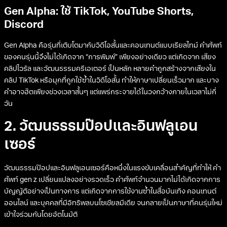
Gen Alpha: ใช้ TikTok, YouTube Shorts,
Discord
Gen Alpha คือรุ่นที่เติบโตมากับวิดีโอสั้นและคอนเทนต์แบบเรียลไทม์ คำศัพท์
ของคนรุ่นนี้จึงไม่ได้เกิดจาก “การพิมพ์” เพียงอย่างเดียว แต่เกิดจาก เสียง
คลิปไวรัล และวัฒนธรรมครีเอเตอร์ เป็นหลัก หลายคำถูกสร้างจากเสียงใน
คลิป TikTok หรือมุกที่ถูกใช้ซ้ำในวิดีโอสั้น ทำให้ภาษาเปลี่ยนเร็วมาก และบาง
คำอาจฮิตเพียงช่วงเวลาสั้นๆ แต่แพร่กระจายได้ในวงกว้างภายในเวลาไม่กี่
วัน
2. วัฒนธรรมป๊อปและอินฟลูเอน
เซอร์
วัฒนธรรมป๊อปและอินฟลูเอนเซอร์คือหนึ่งในแรงขับเคลื่อนสำคัญที่ทำให้ คํา
ศัพท์ gen z เปลี่ยนแปลงอย่างรวดเร็ว คำศัพท์จำนวนมากไม่ได้เกิดจากการ
บัญญัติอย่างเป็นทางการ แต่เกิดจากการใช้งานซ้ำในสื่อบันเทิง คอนเทนต์
ออนไลน์ และบุคคลที่มีอิทธิพลบนโซเชียลมีเดีย จนกลายเป็นภาษาที่คนรุ่นใหม่
เข้าใจร่วมกันโดยอัตโนมัติ