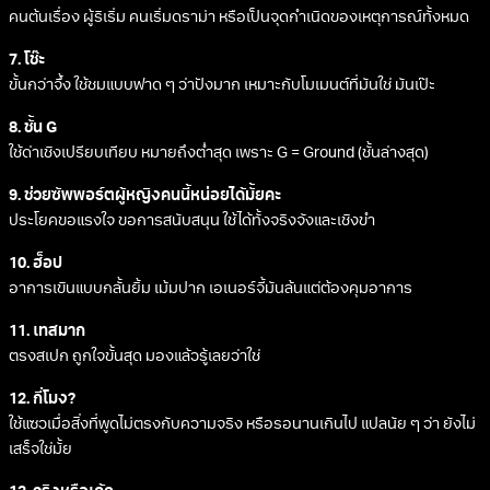
คนต้นเรื่อง ผู้ริเริ่ม คนเริ่มดราม่า หรือเป็นจุดกำเนิดของเหตุการณ์ทั้งหมด
7. โช๊ะ
ขั้นกว่าจึ้ง ใช้ชมแบบฟาด ๆ ว่าปังมาก เหมาะกับโมเมนต์ที่มันใช่ มันเป๊ะ
8. ชั้น G
ใช้ด่าเชิงเปรียบเทียบ หมายถึงต่ำสุด เพราะ G = Ground (ชั้นล่างสุด)
9. ช่วยซัพพอร์ตผู้หญิงคนนี้หน่อยได้มั้ยคะ
ประโยคขอแรงใจ ขอการสนับสนุน ใช้ได้ทั้งจริงจังและเชิงขำ
10. ฮ็อป
อาการเขินแบบกลั้นยิ้ม เม้มปาก เอเนอร์จี้มันล้นแต่ต้องคุมอาการ
11. เทสมาก
ตรงสเปก ถูกใจขั้นสุด มองแล้วรู้เลยว่าใช่
12. กี่โมง?
ใช้แซวเมื่อสิ่งที่พูดไม่ตรงกับความจริง หรือรอนานเกินไป แปลนัย ๆ ว่า ยังไม่
เสร็จใช่มั้ย