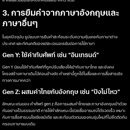
สากลและเชื่อมโยงกับเทคโนโลยีมากกว่าเดิม
3. การยืมคำจากภาษาอังกฤษและ
ภาษาอื่นๆ
ในยุคปัจจุบัน รูปแบบการยืมคำสะท้อนระดับความคุ้นเคยกับภาษาต่าง
ประเทศ และทัศนคติของแต่ละเจเนอเรชันต่อการใช้ภาษา
Gen Y: ใช้คำทับศัพท์ เช่น “อินเทรนด์”
Gen Y นิยมใช้คำทับศัพท์ที่ถูกปรับเสียงให้เข้ากับภาษาไทย และยังคง
โครงสร้างภาษาเดิมไว้ค่อนข้างชัด คำเหล่านี้ถูกใช้ในสื่อและการสื่อสารเชิง
ทางการมากกว่า
Gen Z: ผสมคำไทยกับอังกฤษ เช่น “ปังไม่ไหว”
ลักษณะเด่นของ คําศัพท์ gen z คือการผสมคำไทยและภาษาอังกฤษเข้าด้วย
กันอย่างเป็นธรรมชาติ การใช้คำลักษณะนี้ช่วยสื่ออารมณ์ได้รวดเร็ว เหมาะ
กับการสื่อสารบนโซเชียลมีเดีย และสะท้อนตัวตนของคนรุ่นใหม่ที่ไม่ยึดติดกับ
กรอบภาษาแบบเดิม