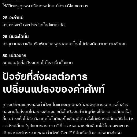
ใช้ชีวิตหรู ดูแพง หรือภาพลักษณ์สาย Glamorous
28. จะล่าแบ้
อาการจะบ้า จะประสาทใกล้แตกแล้ว
29. มันจะไอ้นั่น
คำอุทานเวลาเขินหรือฟินมาก พูดออกมาโดยไม่ต้องมีความหมายชัดเจน
30. เยี่ยวมาก
ชมแบบสุดขั้ว ปังจนทนไม่ไหว เริ่ดขั้นแตก
ปัจจัยที่ส่งผลต่อการ
เปลี่ยนแปลงของคำศัพท์
การเปลี่ยนแปลงของคำศัพท์ในแต่ละยุคมักสะท้อนพฤติกรรมการสื่อสาร
ของคนในสังคมได้อย่างชัดเจน หนึ่งในปัจจัยสำคัญที่เร่งให้ภาษาเปลี่ยนเร็ว
ขึ้นอย่างเห็นได้ชัด คือ เทคโนโลยีและโซเชียลมีเดีย ซึ่งไม่เพียงเปลี่ยนวิธีสื่อสาร
แต่ยังเปลี่ยน “รูปแบบของภาษา” ที่แต่ละเจเนอเรชันเลือกใช้ โดยเฉพาะการ
เกิดและแพร่กระจายของ คําศัพท์ Gen Z ที่มักเริ่มต้นจากแพลตฟอร์ม