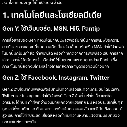
ออนไลน์ก่อนจะถูกใช้ในชีวิตประจำวัน
1.
เทคโนโลยีและโซเชียลมีเดีย
Gen Y: ใช้เว็บบอร์ด, MSN, Hi5, Pantip
การสื่อสารของ Gen Y เติบโตมากับแพลตฟอร์มที่เน้น “การพิมพ์ข้อความ
ยาว” และการแลกเปลี่ยนความคิดเห็น เช่น เว็บบอร์ดหรือ MSN ทำให้คำศัพท์
ในยุคนี้มักเป็นคำย่อ คำพิมพ์ลัด หรือคำที่เกิดจากการพิมพ์เร็ว เช่น การลาก
เสียง การใช้ตัวอักษรซ้ำ หรือคำที่ใช้ในชุมชนเฉพาะกลุ่มอย่าง Pantip ซึ่ง
ภาษาในยุคนี้ยังคงมีโครงสร้างใกล้เคียงภาษาพูดจริงค่อนข้างมาก
Gen Z: ใช้ Facebook, Instagram, Twitter
Gen Z เติบโตมากับแพลตฟอร์มที่เน้นความเร็วและความกระชับ โดยเฉพาะ
Twitter และ Instagram ทำให้ คําศัพท์ Gen Z มักสั้น เข้าใจเร็ว และสื่อ
อารมณ์ได้ทันที คำศัพท์จำนวนมากเกิดจากแฮชแท็ก มีม หรือประโยคสั้นๆ ที่
ถูกแชร์ซ้ำจนติดปาก ลักษณะภาษาจึงเน้นความคม ชัด และมีนัยเชิงอารมณ์
สูง เช่น การใช้คำประชด เสียดสี หรือคำที่มีความหมายแฝงตามบริบทของ
กระแสในช่วงเวลานั้น