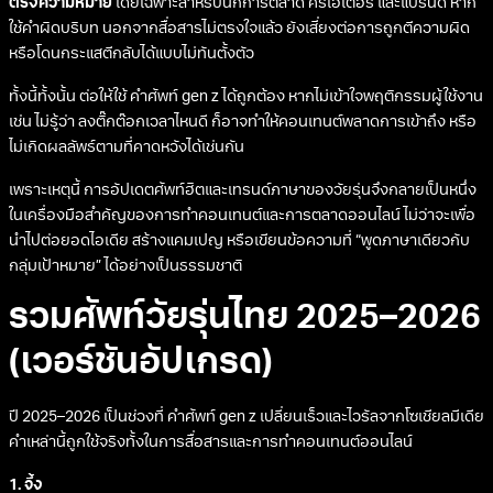
ตรงความหมาย
โดยเฉพาะสำหรับนักการตลาด ครีเอเตอร์ และแบรนด์ หาก
ใช้คำผิดบริบท นอกจากสื่อสารไม่ตรงใจแล้ว ยังเสี่ยงต่อการถูกตีความผิด
หรือโดนกระแสตีกลับได้แบบไม่ทันตั้งตัว
ทั้งนี้ทั้งนั้น ต่อให้ใช้ คําศัพท์ gen z ได้ถูกต้อง หากไม่เข้าใจพฤติกรรมผู้ใช้งาน
เช่น ไม่รู้ว่า ลงติ๊กต๊อกเวลาไหนดี ก็อาจทำให้คอนเทนต์พลาดการเข้าถึง หรือ
ไม่เกิดผลลัพธ์ตามที่คาดหวังได้เช่นกัน
เพราะเหตุนี้ การอัปเดตศัพท์ฮิตและเทรนด์ภาษาของวัยรุ่นจึงกลายเป็นหนึ่ง
ในเครื่องมือสำคัญของการทำคอนเทนต์และการตลาดออนไลน์ ไม่ว่าจะเพื่อ
นำไปต่อยอดไอเดีย สร้างแคมเปญ หรือเขียนข้อความที่ “พูดภาษาเดียวกับ
กลุ่มเป้าหมาย” ได้อย่างเป็นธรรมชาติ
รวมศัพท์วัยรุ่นไทย 2025–2026
(เวอร์ชันอัปเกรด)
ปี 2025–2026 เป็นช่วงที่ คําศัพท์ gen z เปลี่ยนเร็วและไวรัลจากโซเชียลมีเดีย
คำเหล่านี้ถูกใช้จริงทั้งในการสื่อสารและการทำคอนเทนต์ออนไลน์
1. จึ้ง