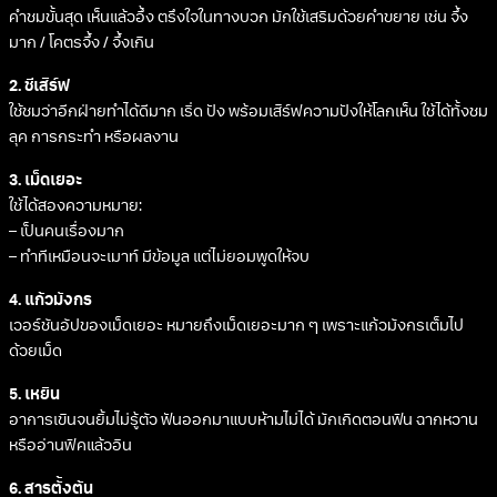
คำชมขั้นสุด เห็นแล้วอึ้ง ตรึงใจในทางบวก มักใช้เสริมด้วยคำขยาย เช่น จึ้ง
มาก / โคตรจึ้ง / จึ้งเกิน
2. ชีเสิร์ฟ
ใช้ชมว่าอีกฝ่ายทำได้ดีมาก เริ่ด ปัง พร้อมเสิร์ฟความปังให้โลกเห็น ใช้ได้ทั้งชม
ลุค การกระทำ หรือผลงาน
3. เม็ดเยอะ
ใช้ได้สองความหมาย:
– เป็นคนเรื่องมาก
– ทำทีเหมือนจะเมาท์ มีข้อมูล แต่ไม่ยอมพูดให้จบ
4. แก้วมังกร
เวอร์ชันอัปของเม็ดเยอะ หมายถึงเม็ดเยอะมาก ๆ เพราะแก้วมังกรเต็มไป
ด้วยเม็ด
5. เหยิน
อาการเขินจนยิ้มไม่รู้ตัว ฟันออกมาแบบห้ามไม่ได้ มักเกิดตอนฟิน ฉากหวาน
หรืออ่านฟิคแล้วอิน
6. สารตั้งต้น