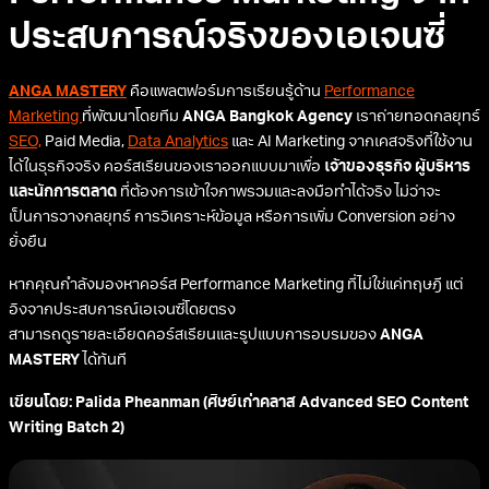
ประสบการณ์จริงของเอเจนซี่
ANGA MASTERY
คือแพลตฟอร์มการเรียนรู้ด้าน
Performance
Marketing
ที่พัฒนาโดยทีม
ANGA Bangkok Agency
เราถ่ายทอดกลยุทธ์
SEO,
Paid Media,
Data Analytics
และ AI Marketing จากเคสจริงที่ใช้งาน
ได้ในธุรกิจจริง คอร์สเรียนของเราออกแบบมาเพื่อ
เจ้าของธุรกิจ ผู้บริหาร
และนักการตลาด
ที่ต้องการเข้าใจภาพรวมและลงมือทำได้จริง ไม่ว่าจะ
เป็นการวางกลยุทธ์ การวิเคราะห์ข้อมูล หรือการเพิ่ม Conversion อย่าง
ยั่งยืน
หากคุณกำลังมองหาคอร์ส Performance Marketing ที่ไม่ใช่แค่ทฤษฎี แต่
อิงจากประสบการณ์เอเจนซี่โดยตรง
สามารถดูรายละเอียดคอร์สเรียนและรูปแบบการอบรมของ
ANGA
MASTERY
ได้ทันที
เขียนโดย: Palida Pheanman (ศิษย์เก่าคลาส Advanced SEO Content
Writing Batch 2)