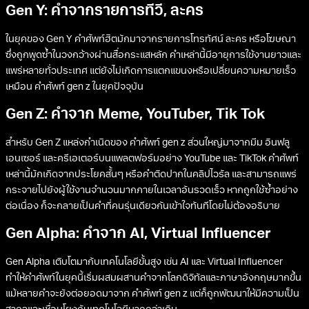
Gen Y: คำจากรายการทีวี, ละคร
ในยุคของ Gen Y คำศัพท์ฮิตมักมาจากรายการโทรทัศน์ ละคร หรือโฆษณา
ซึ่งถูกพูดซ้ำในวงกว้างผ่านสื่อกระแสหลัก คำเหล่านี้มีอายุการใช้งานยาวและ
แพร่หลายทั่วประเทศ แต่ยังไม่เกิดการแตกแขนงหรือเปลี่ยนความหมายเร็ว
เหมือน คําศัพท์ gen z ในยุคปัจจุบัน
Gen Z: คำจาก Meme, YouTuber, Tik Tok
สำหรับ Gen Z แหล่งกำเนิดของ คําศัพท์ gen z ส่วนใหญ่มาจากมีม อินฟลู
เอนเซอร์ และครีเอเตอร์บนแพลตฟอร์มอย่าง YouTube และ TikTok คำศัพท์
เหล่านี้มักเกิดจากประโยคสั้นๆ หรือคำติดปากในคลิปไวรัล และสามารถแพร่
กระจายไปยังผู้ใช้งานจำนวนมากภายในเวลาอันรวดเร็ว หากถูกใช้ซ้ำอย่าง
ต่อเนื่อง ก็จะกลายเป็นคำที่คนรุ่นเดียวกันเข้าใจทันทีโดยไม่ต้องอธิบาย
Gen Alpha: คำจาก AI, Virtual Influencer
Gen Alpha เติบโตมากับเทคโนโลยีขั้นสูง เช่น AI และ Virtual Influencer
ทำให้คำศัพท์ในยุคนี้เริ่มผสมผสานคำจากโลกดิจิทัลและภาษาอังกฤษมากขึ้น
แม้หลายคำจะยังต่อยอดมาจาก คําศัพท์ gen z แต่ก็ถูกพัฒนาให้มีความเป็น