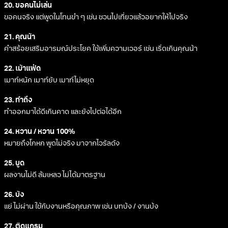
20. ขอคนไม่เล่น
ขอคนจริง แต่พูดในโทนขำ ๆ เช่น ชวนไปเที่ยวแล้วอยากให้ไปจริง
21. คุณน้า
คำสร้อยเสริมอารมณ์ประโยค ใช้เพิ่มความเวอร์ เช่น เริ่ดเกินคุณน้า
22. เม้าแฟ่ด
เมาท์หนัก เมาท์ยับ เมาท์ไม่หยุด
23. ทำถึง
ทำออกมาได้ดีเกินคาด และยังไปต่อได้อีก
24. หวาน / หวาน 100%
หมายถึงโกหก พูดไม่จริง มาจากไวรัลดัง
25. บูด
ผลงานไม่ดี ล้มเหลว ไม่ได้มาตรฐาน
26. บ้ง
แย่ ไม่ผ่าน ใช้กับงานหรือคุณภาพ เช่น บทบ้ง / งานบ้ง
27. ติดแกรม