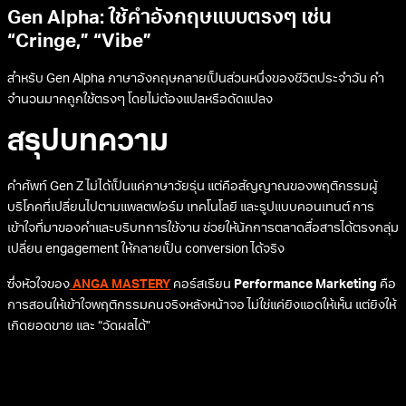
Gen Alpha: ใช้คำอังกฤษแบบตรงๆ เช่น
“Cringe,” “Vibe”
สำหรับ Gen Alpha ภาษาอังกฤษกลายเป็นส่วนหนึ่งของชีวิตประจำวัน คำ
จำนวนมากถูกใช้ตรงๆ โดยไม่ต้องแปลหรือดัดแปลง
สรุปบทความ
คําศัพท์ Gen Z ไม่ได้เป็นแค่ภาษาวัยรุ่น แต่คือสัญญาณของพฤติกรรมผู้
บริโภคที่เปลี่ยนไปตามแพลตฟอร์ม เทคโนโลยี และรูปแบบคอนเทนต์ การ
เข้าใจที่มาของคำและบริบทการใช้งาน ช่วยให้นักการตลาดสื่อสารได้ตรงกลุ่ม
เปลี่ยน engagement ให้กลายเป็น conversion ได้จริง
ซึ่งหัวใจของ
ANGA MASTERY
คอร์สเรียน
Performance Marketing
คือ
การสอนให้เข้าใจพฤติกรรมคนจริงหลังหน้าจอ ไม่ใช่แค่ยิงแอดให้เห็น แต่ยิงให้
เกิดยอดขาย และ “วัดผลได้”