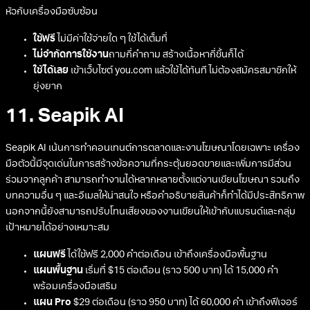
หัวกับเครื่องมือซับซ้อน
ใช้ฟรี
ไม่มีค่าใช้จ่ายใด ๆ ใช้ได้เต็มที่
ไม่จำกัดการใช้งาน
ถามกี่คำถาม สร้างเนื้อหากี่ชิ้นก็ได้
ใช้ได้เลย
เข้าเว็บไซต์ you.com แล้วใช้ได้ทันที ไม่ต้องสมัครสมาชิกให้
ยุ่งยาก
11. Seapik AI
Seapik AI เน้นการทำคอนเทนต์การตลาดและงานโฆษณาโดยเฉพาะ เครื่อง
มือตัวนี้มีจุดเด่นในการสร้างข้อความที่กระตุ้นยอดขายและเพิ่มการมีส่วน
ร่วมจากลูกค้า สามารถทำงานได้หลากหลายตั้งแต่งานเขียนโฆษณา รวมถึง
บทความอื่น ๆ และอีเมลให้น่าสนใจ หรือคำอธิบายสินค้าก็ทำได้มีประสิทธิภาพ
นอกจากนี้ยังสามารถปรับโทนเสียงของงานเขียนให้เข้ากับแบรนด์และกลุ่ม
เป้าหมายได้อย่างเหมาะสม
แผนฟรี
ได้ใช้ฟรี 2,000 คำต่อเดือน เข้าถึงเครื่องมือพื้นฐาน
แผนพื้นฐาน
เริ่มที่ $15 ต่อเดือน (ราว 500 บาท) ได้ 15,000 คำ
พร้อมเครื่องมือเสริม
แผน Pro
$29 ต่อเดือน (ราว 950 บาท) ได้ 60,000 คำ เข้าถึงฟีเจอร์