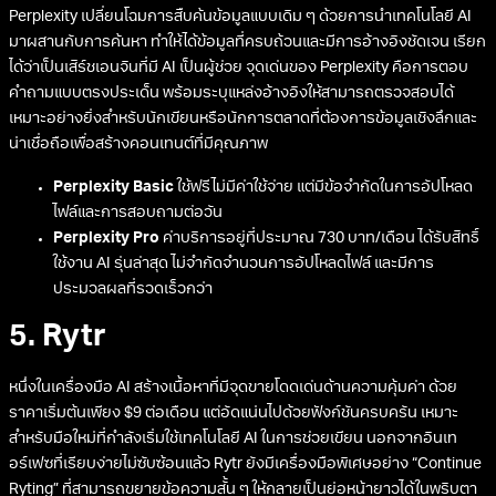
Perplexity เปลี่ยนโฉมการสืบค้นข้อมูลแบบเดิม ๆ ด้วยการนำเทคโนโลยี AI
มาผสานกับการค้นหา ทำให้ได้ข้อมูลที่ครบถ้วนและมีการอ้างอิงชัดเจน เรียก
ได้ว่าเป็นเสิร์ชเอนจินที่มี AI เป็นผู้ช่วย จุดเด่นของ Perplexity คือการตอบ
คำถามแบบตรงประเด็น พร้อมระบุแหล่งอ้างอิงให้สามารถตรวจสอบได้
เหมาะอย่างยิ่งสำหรับนักเขียนหรือนักการตลาดที่ต้องการข้อมูลเชิงลึกและ
น่าเชื่อถือเพื่อสร้างคอนเทนต์ที่มีคุณภาพ
Perplexity Basic
ใช้ฟรีไม่มีค่าใช้จ่าย แต่มีข้อจำกัดในการอัปโหลด
ไฟล์และการสอบถามต่อวัน
Perplexity Pro
ค่าบริการอยู่ที่ประมาณ 730 บาท/เดือน ได้รับสิทธิ์
ใช้งาน AI รุ่นล่าสุด ไม่จำกัดจำนวนการอัปโหลดไฟล์ และมีการ
ประมวลผลที่รวดเร็วกว่า
5. Rytr
หนึ่งในเครื่องมือ AI สร้างเนื้อหาที่มีจุดขายโดดเด่นด้านความคุ้มค่า ด้วย
ราคาเริ่มต้นเพียง $9 ต่อเดือน แต่อัดแน่นไปด้วยฟังก์ชันครบครัน เหมาะ
สำหรับมือใหม่ที่กำลังเริ่มใช้เทคโนโลยี AI ในการช่วยเขียน นอกจากอินเท
อร์เฟซที่เรียบง่ายไม่ซับซ้อนแล้ว Rytr ยังมีเครื่องมือพิเศษอย่าง “Continue
Ryting” ที่สามารถขยายข้อความสั้น ๆ ให้กลายเป็นย่อหน้ายาวได้ในพริบตา