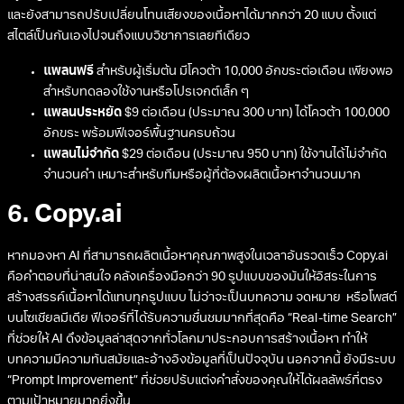
และยังสามารถปรับเปลี่ยนโทนเสียงของเนื้อหาได้มากกว่า 20 แบบ ตั้งแต่
สไตล์เป็นกันเองไปจนถึงแบบวิชาการเลยทีเดียว
แพลนฟรี
สำหรับผู้เริ่มต้น มีโควต้า 10,000 อักขระต่อเดือน เพียงพอ
สำหรับทดลองใช้งานหรือโปรเจกต์เล็ก ๆ
แพลนประหยัด
$9 ต่อเดือน (ประมาณ 300 บาท) ได้โควต้า 100,000
อักขระ พร้อมฟีเจอร์พื้นฐานครบถ้วน
แพลนไม่จำกัด
$29 ต่อเดือน (ประมาณ 950 บาท) ใช้งานได้ไม่จำกัด
จำนวนคำ เหมาะสำหรับทีมหรือผู้ที่ต้องผลิตเนื้อหาจำนวนมาก
6. Copy.ai
หากมองหา AI ที่สามารถผลิตเนื้อหาคุณภาพสูงในเวลาอันรวดเร็ว Copy.ai
คือคำตอบที่น่าสนใจ คลังเครื่องมือกว่า 90 รูปแบบของมันให้อิสระในการ
สร้างสรรค์เนื้อหาได้แทบทุกรูปแบบ ไม่ว่าจะเป็นบทความ จดหมาย หรือโพสต์
บนโซเชียลมีเดีย ฟีเจอร์ที่ได้รับความชื่นชมมากที่สุดคือ “Real-time Search”
ที่ช่วยให้ AI ดึงข้อมูลล่าสุดจากทั่วโลกมาประกอบการสร้างเนื้อหา ทำให้
บทความมีความทันสมัยและอ้างอิงข้อมูลที่เป็นปัจจุบัน นอกจากนี้ ยังมีระบบ
“Prompt Improvement” ที่ช่วยปรับแต่งคำสั่งของคุณให้ได้ผลลัพธ์ที่ตรง
ตามเป้าหมายมากยิ่งขึ้น