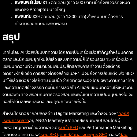
แพลนพรีเมียม
$15 ต่อเดือน (ราว 500 บาท) เข้าถึงฟีเจอร์ทั้งหมด
และคลัง Prompts ขนาดใหญ่
แพลนทีม
$39 ต่อเดือน (ราว 1,300 บาท) สำหรับทีมที่ต้องการ
ทำงานร่วมกันบนแพลตฟอร์ม
สรุป
เทคโนโลยี AI ช่วยเขียนบทความ ได้กลายเป็นเครื่องมือสำคัญสำหรับนักการ
ตลาดและนักเขียนยุคใหม่ไปแล้ว และบทความนี้ก็ได้รวบรวม 15 เครื่องมือ AI
เขียนบทความที่จะเข้ามาช่วยเพิ่มประสิทธิภาพการทำงาน ตั้งแต่การ
วิเคราะห์คีย์เวิร์ด การสร้างโครงสร้างเนื้อหา ไปจนถึงการปรับแต่งเพื่อ SEO
มาให้แล้ว แต่อย่างไรก็ตาม ยังมีข้อจำกัดที่ควรระวัง โดยเฉพาะด้านภาษาไทย
และความคิดสร้างสรรค์ ดังนั้นการเลือกใช้ AI ช่วยเขียนบทความให้เหมาะกับ
งานเฉพาะทาง พร้อมกับการตรวจสอบและเพิ่มเติมความเป็นมนุษย์ลงไป จะ
ช่วยให้ได้ผลลัพธ์ที่ลงตัวและมีคุณภาพมากยิ่งขึ้น
สำหรับใครที่อยากอัปสกิลด้าน Digital Marketing และกำลังมองหา
คอร์ส
เรียนการตลาด
อยู่ ANGA Mastery เปิดคอร์สเรียนเพียบ! สอนโดยผู้
เชี่ยวชาญเฉพาะด้านจากเอเจนซี่
รับทำ SEO
และ Performance Marketing
โดยตรง อาทิต คอร์ส
เรียน SEO
,
คอร์สสอนวางกลยุทธ์ SEO
, คอร์ส
สอน