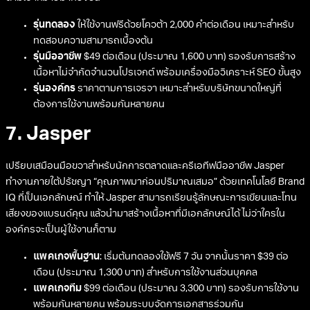
รุ่นทดลอง
ให้ใช้งานฟรีด้วยโควต้า 2,000 คำต่อเดือน เหมาะสำหรับ
ทดสอบความสามารถเบื้องต้น
รุ่นมืออาชีพ
$49 ต่อเดือน (ประมาณ 1,600 บาท) รองรับการสร้าง
เนื้อหาไม่จำกัดจำนวนโปรเจกต์ พร้อมเครื่องมือวิเคราะห์ SEO ขั้นสูง
รุ่นองค์กร
ราคาตามการเจรจา เหมาะสำหรับบริษัทขนาดใหญ่ที่
ต้องการใช้งานพร้อมกันหลายคน
7. Jasper
เปรียบเสมือนมือขวาสำหรับนักการตลาดและครีเอทีฟมืออาชีพ Jasper
ทำงานภายใต้ปรัชญา “คุณภาพมาก่อนปริมาณเสมอ” ด้วยเทคโนโลยี Brand
IQ ที่เป็นเอกลักษณ์ ทำให้ Jasper สามารถเรียนรู้ลักษณะการเขียนและโทน
เสียงของแบรนด์คุณ แล้วนำมาสร้างเนื้อหาที่มีเอกลักษณ์ได้ ไม่ว่าใครใน
องค์กรจะเป็นผู้ใช้งานก็ตาม
แพคเกจพื้นฐาน
: เริ่มต้นทดลองใช้ฟรี 7 วัน จากนั้นราคา $39 ต่อ
เดือน (ประมาณ 1,300 บาท) สำหรับการใช้งานส่วนบุคคล
แพคเกจทีม
$99 ต่อเดือน (ประมาณ 3,300 บาท) รองรับการใช้งาน
พร้อมกันหลายคน พร้อมระบบจัดการเอกสารร่วมกัน