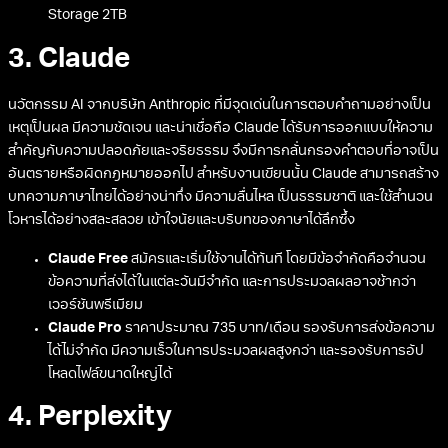
Storage 2TB
3. Claude
นวัตกรรม AI จากบริษัท Anthropic ที่มีจุดเด่นในการตอบคำถามอย่างเป็น
เหตุเป็นผล มีความชัดเจน และน่าเชื่อถือ Claude ได้รับการออกแบบให้ความ
สำคัญกับความปลอดภัยและจริยธรรม จึงมีการกลั่นกรองคำตอบที่อาจเป็น
อันตรายหรือผิดกฎหมายออกไป สำหรับงานเขียนนั้น Claude สามารถสร้าง
บทความภาษาไทยได้อย่างน่าทึ่ง มีความลื่นไหล เป็นธรรมชาติ และใช้สำนวน
โวหารได้อย่างสละสลวย เข้าใจนัยและบริบทของภาษาได้ลึกซึ้ง
Claude Free
สมัครและเริ่มใช้งานได้ทันที โดยมีข้อจำกัดคือจำนวน
ข้อความที่ส่งได้ในแต่ละวันมีจำกัด และการประมวลผลอาจช้ากว่า
เวอร์ชันพรีเมียม
Claude Pro
ราคาประมาณ 735 บาท/เดือน รองรับการส่งข้อความ
ได้ไม่จำกัด มีความเร็วในการประมวลผลสูงกว่า และรองรับการอัป
โหลดไฟล์ขนาดใหญ่ได้
4. Perplexity