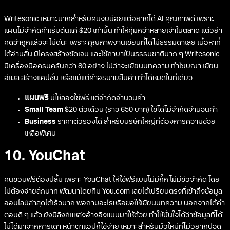
Writesonic เหมาะมากสำหรับคนงบน้อยแต่อยากได้ AI คุณภาพดี เพราะ
แผนไม่จำกัดคำเริ่มต้นแค่ $20 เท่านั้น ทำให้คุ้มกว่าหลายเจ้าในตลาด แต่อย่า
คิดว่าถูกแล้วจะไม่ดีนะ เพราะคุณภาพงานเขียนที่ได้ไม่ธรรมดาเลย เนื้อหาที่
ได้อ่านลื่น มีโครงสร้างชัดเจน และใช้ภาษาเป็นธรรมชาติมาก ๆ Writesonic
มีเครื่องมือครบครันกว่า 80 อย่าง ไม่ว่าจะเขียนบทความ ทำโฆษณา เขียน
อีเมล สร้างแคปชั่น หรือแม้แต่คำอธิบายสินค้า ทำได้หมดในที่เดียว
แผนฟรี
มีให้ลองใช้ฟรี แต่จำกัดจำนวนคำ
Small Team
$20 ต่อเดือน (ราว 650 บาท) ใช้ได้ไม่จำกัดจำนวนคำ
Business
ราคาต่อรองได้ สำหรับบริษัทใหญ่ที่ต้องการความช่วย
เหลือพิเศษ
10. YouChat
คนชอบฟรีต้องปลื้ม เพราะ YouChat ให้ใช้ฟรีแบบไม่มีกั๊ก ไม่มีข้อจำกัด โดย
ไม่ต้องจ่ายสักบาท พัฒนาโดยทีม You.com เลยได้เปรียบตรงที่เข้าถึงข้อมูล
ออนไลน์ล่าสุดได้เร็วมาก พอถามอะไรหรือขอให้เขียนบทความ นอกจากได้คำ
ตอบดี ๆ แล้ว ยังมีลิงก์แหล่งอ้างอิงแนบมาให้ด้วย ทำให้มั่นใจได้ว่าข้อมูลที่ได้
ไม่ได้มาจากการเดา หน้าตาแอปก็ใช้ง่าย เหมาะสำหรับมือใหม่ที่ไม่อยากปวด