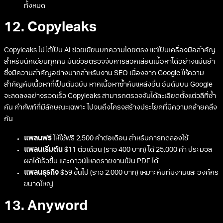
ทั้งหมด
12. Copyleaks
Copyleaks ไม่ได้เป็น AI ช่วยเขียนบทความโดยตรง แต่เป็นเครื่องมือสำคัญ
สำหรับนักเขียนทุกคน มันช่วยตรวจจับการลอกเลียนเนื้อหาได้อย่างแม่นยำ
ซึ่งมีความสำคัญอย่างมากสำหรับงาน SEO เนื่องจาก Google ให้ความ
สำคัญกับเนื้อหาที่เป็นต้นฉบับ หากเนื้อหาซ้ำกับแหล่งอื่น อันดับบน Google
จะลดลงอย่างรวดเร็ว Copyleaks สามารถตรวจจับได้ละเอียดตั้งแต่วลีที่ซ้ำ
กัน คำศัพท์ที่มีลักษณะเฉพาะ ไปจนถึงโครงสร้างประโยคที่มีความคล้ายคลึง
กัน
แพลนฟรี
ให้ใช้ฟรี 2,500 คำต่อเดือน สำหรับการทดลองใช้
แพลนเริ่มต้น
$11 ต่อเดือน (ราว 400 บาท) ได้ 25,000 คำ ประมวล
ผลได้เร็วขึ้น และดาวน์โหลดรายงานเป็น PDF ได้
แพลนธุรกิจ
$59 ขึ้นไป (ราว 2,000 บาท) เหมาะกับทีมงานและองค์กร
ขนาดใหญ่
13. Anyword