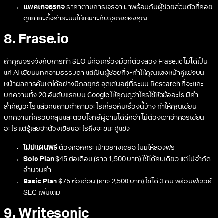
แพคเกจธุรกิจ
ราคาตามการเจรจา มาพร้อมกับผู้ช่วยส่วนตัวที่คอย
ดูแลและตั้งค่าระบบให้เหมาะกับธุรกิจของคุณ
8. Frase.io
ถ้าคุณจริงจังกับการทำ SEO นี่คือเครื่องมือที่ต้องลอง Frase.io ไม่ได้เป็น
แค่ AI เขียนบทความธรรมดา แต่เป็นผู้ช่วยที่จะทำให้คุณแซงหน้าคู่แข่งบน
หน้าผลการค้นหาได้อย่างมีกลยุทธ์ จุดเด่นอยู่ที่ระบบ Research ที่จะแกะ
บทความทั้ง 20 อันดับแรกบน Google ให้คุณดูว่าใครใช้หัวข้ออะไร มีคำ
สำคัญอะไร แล้วคนถามคำถามอะไรเกี่ยวกับเรื่องนี้บ้าง ทำให้คุณเขียน
บทความที่ครอบคลุมและตอบโจทย์ผู้อ่านได้ดีกว่า ไม่ต้องเดาว่าควรเขียน
อะไร แต่รู้เลยว่าต้องเขียนอะไรถึงจะชนะคู่แข่ง
ไม่มีแผนฟรี
ต้องควักกระเป๋าอย่างเดียว ไม่มีให้ลองฟรี
Solo Plan
$45 ต่อเดือน (ราว 1,500 บาท) ใช้ได้คนเดียว แต่ไม่จำกัด
จำนวนคำ
Basic Plan
$75 ต่อเดือน (ราว 2,500 บาท) ใช้ได้ 3 คน พร้อมฟีเจอร์
SEO เพิ่มเติม
9. Writesonic