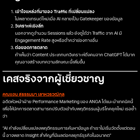
เข้าใจแหล่งที่มาของ Traffic ที่เปลี่ยนแปลง
ไม่พลาดเทรนด์ใหม่เมื่อ AI กลายเป็น Gatekeeper ของข้อมูล
วิเคราะห์เชิงลึก
นอกจากดูจำนวน Sessions แล้ว ยังดูได้ว่า Traffic จาก AI มี
Engagement Rate สูงหรือต่ำกว่าช่องทางอื่น
ต่อยอดการตลาด
ถ้าเห็นว่า Content ประเภทบทวิเคราะห์ดึงคนจาก ChatGPT ได้มาก
คุณอาจสร้างบทความลักษณะนี้เพิ่มขึ้น
เคสจริงจากผู้เชี่ยวชาญ
คุณแจน สุธรรมมา เลาหวรวุฒิกุล
อดีตหัวหน้าฝ่าย Performance Marketing ของ ANGA ได้แนะนำเทคนิคนี้
เพื่อให้นักการตลาดสามารถปรับตัวเข้ากับพฤติกรรมผู้บริโภคยุคใหม่ เธอย้ำ
ว่า
“AI กำลังเปลี่ยนแปลงพฤติกรรมการค้นหาข้อมูล ถ้าเราไม่เริ่มวัดตั้งแต่ตอน
นี้ อาจพลาด Insight สำคัญที่มีผลต่อกลยุทธ์ธุรกิจในอนาคต”