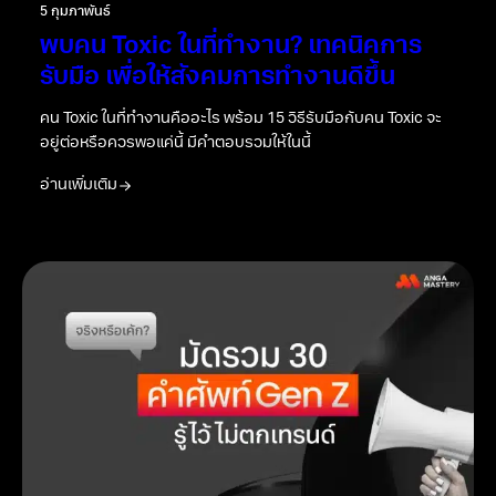
5 กุมภาพันธ์
พบคน Toxic ในที่ทำงาน? เทคนิคการ
รับมือ เพื่อให้สังคมการทำงานดีขึ้น
คน Toxic ในที่ทำงานคืออะไร พร้อม 15 วิธีรับมือกับคน Toxic จะ
อยู่ต่อหรือควรพอแค่นี้ มีคำตอบรวมให้ในนี้
อ่านเพิ่มเติม