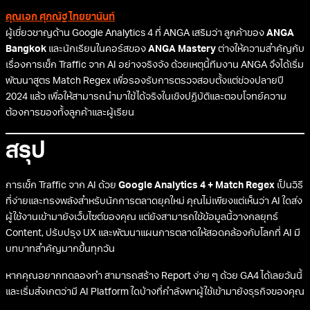
คุณเอก ศุภณัฐ ไทยยานันท์
ผู้เชี่ยวชาญด้าน Google Analytics 4 ที่ ANGA เสริมว่า ลูกค้าของ
ANGA
Bangkok
และนักเรียนในคอร์สของ
ANGA Mastery
ต่างให้ความสำคัญกับ
เรื่องการเช็ก Traffic จาก AI อย่างจริงจัง ด้วยเหตุนี้ทีมงาน ANGA จึงได้เริ่ม
พัฒนาสูตร Match Regex เพื่อรองรับการตรวจสอบตั้งแต่ช่วงปลายปี
2024 แล้ว เพื่อให้สามารถนำมาใช้ได้จริงในเชิงปฏิบัติและตอบโจทย์ความ
ต้องการของทั้งลูกค้าและผู้เรียน
สรุป
การเช็ก Traffic จาก AI ด้วย
Google Analytics 4 + Match Regex
เป็นวิธี
ที่ง่ายและทรงพลังสำหรับนักการตลาดยุคใหม่ คุณไม่เพียงแต่เห็นว่า AI ใดส่ง
ผู้ใช้งานเข้ามายังเว็บไซต์ของคุณ แต่ยังสามารถใช้ข้อมูลนี้วางกลยุทธ์
Content, ปรับปรุง UX และพัฒนาแผนการตลาดให้สอดคล้องกับโลกที่ AI มี
บทบาทสำคัญมากขึ้นทุกวัน
หากคุณอยากทดลองทำ สามารถสร้าง Report ง่าย ๆ ด้วย GA4 ได้เลยวันนี้
และเริ่มสังเกตว่ามี AI Platform ใดบ้างที่กำลังพาผู้ใช้เข้ามายังธุรกิจของคุณ